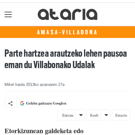
AMASA-VILLABONA
Parte hartzea arautzeko lehen pausoa
eman du Villabonako Udalak
Mikel Iraola
2013ko azaroaren 27a
Gehitu gaitzazu Googlen
Entzun
Itzuli
Erraztu
Etorkizunean galdeketa edo