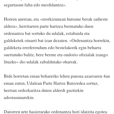
segurtasun falta edo mesfidantza».
Horren aurrean, eta «etorkizunean hutsune berak saiheste
aldera», herritarren parte hartzea bermatuko duen
ordenantza bat sortuko du udalak, eztabaida eta
galdeketek oinarri bat izan dezaten. «Ordenantza horrekin,
galdeketa erreferendum edo bestelakorik egin beharra
suertatuko balitz, bere berme eta ondorio ofizialak izango
lituzke» dio udalak zabaldutako oharrak.
Bide horretan eman beharreko lehen pausua azaroaren 4an
eman zuten, Udalean Parte Hartze Batzordea sortuz,
herrian ordezkaritza duten alderdi guztiekin
adostasunarekin.
Datorren urte hasierarako ordenantza hori idatzita egotea