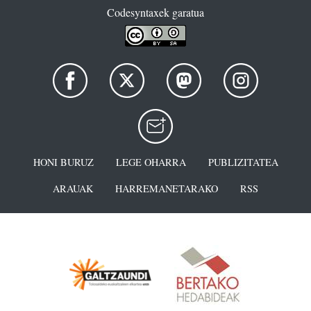
Codesyntaxek garatua
HONI BURUZ
LEGE OHARRA
PUBLIZITATEA
ARAUAK
HARREMANETARAKO
RSS