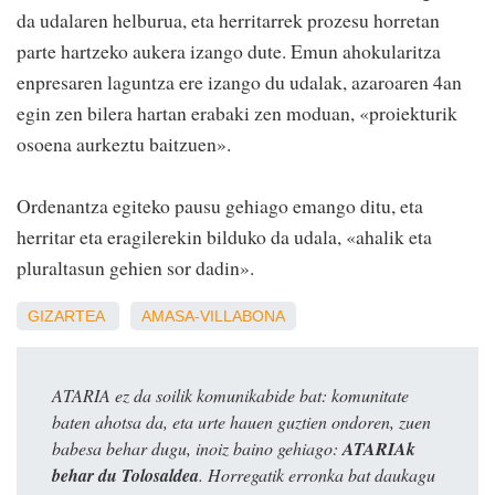
da udalaren helburua, eta herritarrek prozesu horretan
parte hartzeko aukera izango dute. Emun ahokularitza
enpresaren laguntza ere izango du udalak, azaroaren 4an
egin zen bilera hartan erabaki zen moduan, «proiekturik
osoena aurkeztu baitzuen».
Ordenantza egiteko pausu gehiago emango ditu, eta
herritar eta eragilerekin bilduko da udala, «ahalik eta
pluraltasun gehien sor dadin».
GIZARTEA
AMASA-VILLABONA
ATARIA ez da soilik komunikabide bat: komunitate
baten ahotsa da, eta urte hauen guztien ondoren, zuen
babesa behar dugu, inoiz baino gehiago:
ATARIAk
behar du Tolosaldea
. Horregatik erronka bat daukagu