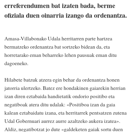
erreferendumen bat izaten bada, berme
ofiziala duen oinarria izango da ordenantza.
Amasa-Villabonako Udala herritarren parte hartzea
bermatzeko ordenantza bat sortzeko bidean da, eta
horretarako eman beharreko lehen pausuak eman ditu
dagoeneko.
Hilabete batzuk atzera egin behar da ordenantza honen
jatorria ulertzeko. Batez ere hondakinen gaiarekin herrian
izan diren eztabaida handietatik ondorio positibo eta
negatiboak atera ditu udalak: «Positiboa izan da gaia
kalean eztabaidatu izana, eta herritarrek pentsatzen zutena
Udal Gobernuari aurrez aurre azaltzeko aukera izatea».
Aldiz, negatibotzat jo dute «galdeketen gaiak sortu duen