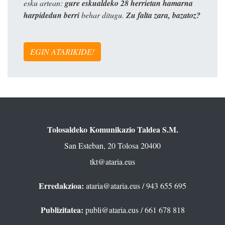
esku artean:
gure eskualdeko 28 herrietan hamarna
harpidedun berri
behar ditugu.
Zu falta zara, bazatoz?
EGIN ATARIKIDE!
Tolosaldeko Komunikazio Taldea S.M.
San Esteban, 20 Tolosa 20400
tkt@ataria.eus
Erredakzioa:
ataria@ataria.eus
/ 943 655 695
Publizitatea:
publi@ataria.eus
/ 661 678 818