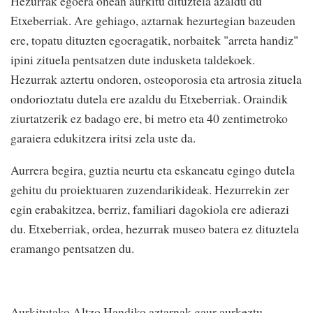
Hezurrak egoera onean aurkitu dituztela azaldu du
Etxeberriak. Are gehiago, aztarnak hezurtegian bazeuden
ere, topatu dituzten egoeragatik, norbaitek "arreta handiz"
ipini zituela pentsatzen dute indusketa taldekoek.
Hezurrak aztertu ondoren, osteoporosia eta artrosia zituela
ondorioztatu dutela ere azaldu du Etxeberriak. Oraindik
ziurtatzerik ez badago ere, bi metro eta 40 zentimetroko
garaiera edukitzera iritsi zela uste da.
Aurrera begira, guztia neurtu eta eskaneatu egingo dutela
gehitu du proiektuaren zuzendarikideak. Hezurrekin zer
egin erabakitzea, berriz, familiari dagokiola ere adierazi
du. Etxeberriak, ordea, hezurrak museo batera ez dituztela
eramango pentsatzen du.
Aurkitutako Altzo Handiko aztarnak gaur aurkeztu