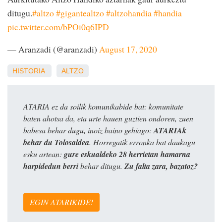
ditugu.
#altzo
#gigantealtzo
#altzohandia
#handia
pic.twitter.com/bPOi0q6IPD
— Aranzadi (@aranzadi)
August 17, 2020
HISTORIA
ALTZO
ATARIA ez da soilik komunikabide bat: komunitate
baten ahotsa da, eta urte hauen guztien ondoren, zuen
babesa behar dugu, inoiz baino gehiago:
ATARIAk
behar du Tolosaldea
. Horregatik erronka bat daukagu
esku artean:
gure eskualdeko 28 herrietan hamarna
harpidedun berri
behar ditugu.
Zu falta zara, bazatoz?
EGIN ATARIKIDE!