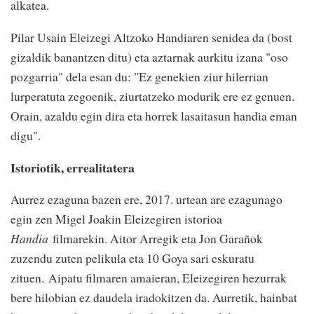
alkatea.
Pilar Usain Eleizegi Altzoko Handiaren senidea da (bost
gizaldik banantzen ditu) eta aztarnak aurkitu izana "oso
pozgarria" dela esan du: "Ez genekien ziur hilerrian
lurperatuta zegoenik, ziurtatzeko modurik ere ez genuen.
Orain, azaldu egin dira eta horrek lasaitasun handia eman
digu".
Istoriotik, errealitatera
Aurrez ezaguna bazen ere, 2017. urtean are ezagunago
egin zen Migel Joakin Eleizegiren istorioa
Handia
filmarekin. Aitor Arregik eta Jon Garañok
zuzendu zuten pelikula eta 10 Goya sari eskuratu
zituen. Aipatu filmaren amaieran, Eleizegiren hezurrak
bere hilobian ez daudela iradokitzen da. Aurretik, hainbat