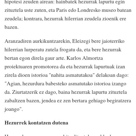
hipotesi zeuden airean: hainbatek hezurrak lapurtu egin
zituztela uste zuten, eta Paris edo Londresko museo batean
zeudela; kontrara, hezurrak hilerrian zeudela zioenik ere
bazen.
Aranzadiren aurkikuntzarekin, Eleizegi bere jaioterriko
hilerrian lurperatu zutela frogatu da, eta bere hezurrak
bertan egon direla gaur arte. Karlos Almortza
proiektuaren promotorea da eta hezurrak lapurtuak izan
zirela dioen istorioa "nahita asmatutakoa" delakoan dago:
"Agian, hezurdura babesteko asmatutako istorioa izango
da. Ziurtatzerik ez dago, baina hezurrak lapurtu zituztela
zabaltzen bazen, jendea ez zen bertara gehiago begiratzera
joango".
Hezurrek kontatzen dutena