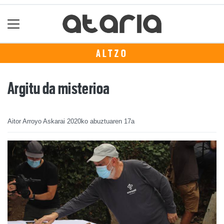
ALTZO
Argitu da misterioa
Aitor Arroyo Askarai
2020ko abuztuaren 17a