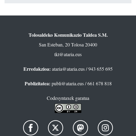
Tolosaldeko Komunikazio Taldea S.M.
San Esteban, 20 Tolosa 20400
tkt@ataria.eus
Erredakzioa:
ataria@ataria.eus
/ 943 655 695
Publizitatea:
publi@ataria.eus
/ 661 678 818
Codesyntaxek garatua