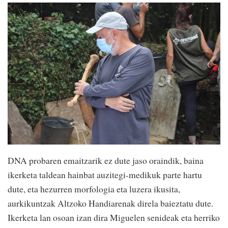
DNA probaren emaitzarik ez dute jaso oraindik, baina
ikerketa taldean hainbat auzitegi-medikuk parte hartu
dute, eta hezurren morfologia eta luzera ikusita,
aurkikuntzak Altzoko Handiarenak direla baieztatu dute.
Ikerketa lan osoan izan dira Miguelen senideak eta herriko