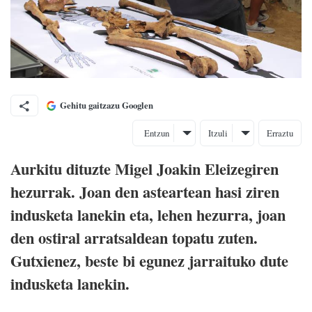
Gehitu gaitzazu Googlen
Entzun
Itzuli
Erraztu
Aurkitu dituzte Migel Joakin Eleizegiren
hezurrak. Joan den asteartean hasi ziren
indusketa lanekin eta, lehen hezurra, joan
den ostiral arratsaldean topatu zuten.
Gutxienez, beste bi egunez jarraituko dute
indusketa lanekin.