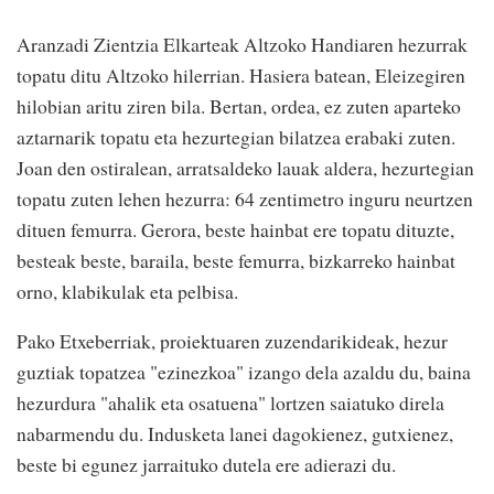
Aranzadi Zientzia Elkarteak Altzoko Handiaren hezurrak
topatu ditu Altzoko hilerrian. Hasiera batean, Eleizegiren
hilobian aritu ziren bila. Bertan, ordea, ez zuten aparteko
aztarnarik topatu eta hezurtegian bilatzea erabaki zuten.
Joan den ostiralean, arratsaldeko lauak aldera, hezurtegian
topatu zuten lehen hezurra: 64 zentimetro inguru neurtzen
dituen femurra. Gerora, beste hainbat ere topatu dituzte,
besteak beste, baraila, beste femurra, bizkarreko hainbat
orno, klabikulak eta pelbisa.
Pako Etxeberriak, proiektuaren zuzendarikideak, hezur
guztiak topatzea "ezinezkoa" izango dela azaldu du, baina
hezurdura "ahalik eta osatuena" lortzen saiatuko direla
nabarmendu du. Indusketa lanei dagokienez, gutxienez,
beste bi egunez jarraituko dutela ere adierazi du.