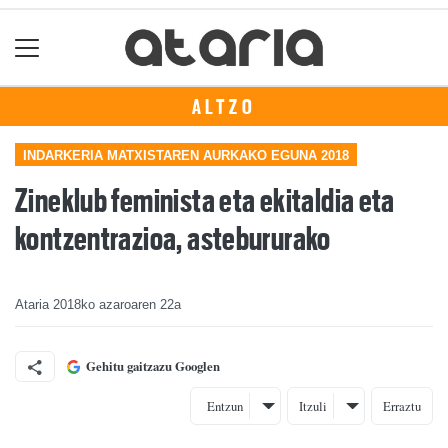
ALTZO
INDARKERIA MATXISTAREN AURKAKO EGUNA 2018
Zineklub feminista eta ekitaldia eta
kontzentrazioa, astebururako
Ataria
2018ko azaroaren 22a
Gehitu gaitzazu Googlen
Entzun
Itzuli
Erraztu