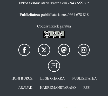
Erredakzioa:
ataria@ataria.eus
/ 943 655 695
Publizitatea:
publi@ataria.eus
/ 661 678 818
Codesyntaxek garatua
HONI BURUZ
LEGE OHARRA
PUBLIZITATEA
ARAUAK
HARREMANETARAKO
RSS