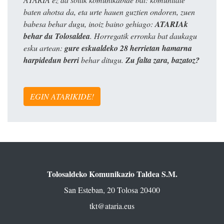
baten ahotsa da, eta urte hauen guztien ondoren, zuen
babesa behar dugu, inoiz baino gehiago:
ATARIAk
behar du Tolosaldea
. Horregatik erronka bat daukagu
esku artean:
gure eskualdeko 28 herrietan hamarna
harpidedun berri
behar ditugu.
Zu falta zara, bazatoz?
EGIN ATARIKIDE!
Tolosaldeko Komunikazio Taldea S.M.
San Esteban, 20 Tolosa 20400
tkt@ataria.eus