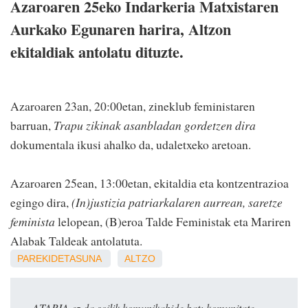
Azaroaren 25eko Indarkeria Matxistaren
Aurkako Egunaren harira, Altzon
ekitaldiak antolatu dituzte.
Azaroaren 23an, 20:00etan, zineklub feministaren
barruan,
Trapu zikinak asanbladan gordetzen dira
dokumentala ikusi ahalko da, udaletxeko aretoan.
Azaroaren 25ean, 13:00etan, ekitaldia eta kontzentrazioa
egingo dira,
(In)justizia patriarkalaren aurrean, saretze
feminista
lelopean, (B)eroa Talde Feministak eta Mariren
Alabak Taldeak antolatuta.
PAREKIDETASUNA
ALTZO
ATARIA ez da soilik komunikabide bat: komunitate