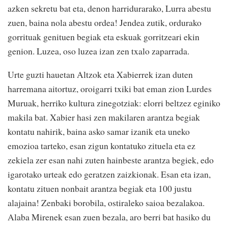
azken sekretu bat eta, denon harridurarako, Lurra abestu
zuen, baina nola abestu ordea! Jendea zutik, ordurako
gorrituak genituen begiak eta eskuak gorritzeari ekin
genion. Luzea, oso luzea izan zen txalo zaparrada.
Urte guzti hauetan Altzok eta Xabierrek izan duten
harremana aitortuz, oroigarri txiki bat eman zion Lurdes
Muruak, herriko kultura zinegotziak: elorri beltzez eginiko
makila bat. Xabier hasi zen makilaren arantza begiak
kontatu nahirik, baina asko samar izanik eta uneko
emozioa tarteko, esan zigun kontatuko zituela eta ez
zekiela zer esan nahi zuten hainbeste arantza begiek, edo
igarotako urteak edo geratzen zaizkionak. Esan eta izan,
kontatu zituen nonbait arantza begiak eta 100 justu
alajaina! Zenbaki borobila, ostiraleko saioa bezalakoa.
Alaba Mirenek esan zuen bezala, aro berri bat hasiko du