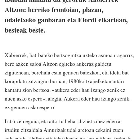
Altzon: herriko frontoian, plazan,
udaletxeko ganbaran eta Elordi elkartean,
besteak beste.
Xabierrek, bat-bateko bertsogintza uzteko asmoa iragarriz,
bere azken saioa Altzon egiteko aukeraz galdetu
zigutenean, berehala esan genuen baiezkoa, eta ideia bat
korapilatu zitzaigun buruan, 1980ko txapelketan aitari
kantatu zion bertsoa, «aukera eder hau izango zenik ez
nuen asko espero», alegia. Aukera eder hau izango zenik
ez genuen asko espero!
Iritsi zen eguna, eta aitortu behar dizuet zinez ederra
iruditu zitzaidala Amurizak udal aretoan eskaini zuen
solasaldia. Unibertsitateko ikasle eta, zergatik ez, irakasle