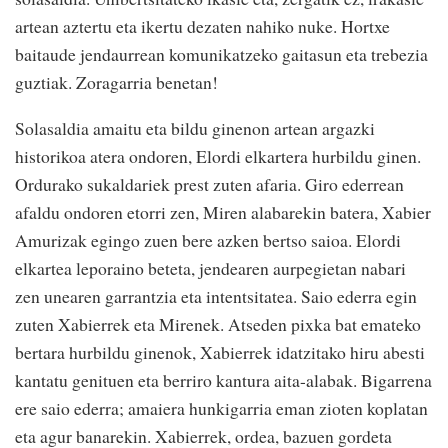
artean aztertu eta ikertu dezaten nahiko nuke. Hortxe
baitaude jendaurrean komunikatzeko gaitasun eta trebezia
guztiak. Zoragarria benetan!
Solasaldia amaitu eta bildu ginenon artean argazki
historikoa atera ondoren, Elordi elkartera hurbildu ginen.
Ordurako sukaldariek prest zuten afaria. Giro ederrean
afaldu ondoren etorri zen, Miren alabarekin batera, Xabier
Amurizak egingo zuen bere azken bertso saioa. Elordi
elkartea leporaino beteta, jendearen aurpegietan nabari
zen unearen garrantzia eta intentsitatea. Saio ederra egin
zuten Xabierrek eta Mirenek. Atseden pixka bat emateko
bertara hurbildu ginenok, Xabierrek idatzitako hiru abesti
kantatu genituen eta berriro kantura aita-alabak. Bigarrena
ere saio ederra; amaiera hunkigarria eman zioten koplatan
eta agur banarekin. Xabierrek, ordea, bazuen gordeta