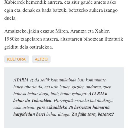
Xabierrek hemendik aurrera, eta ziur gaude amets asko
egin eta, denak ez bada batzuk, betetzeko aukera izango
duela.
Amaitzeko, jakin ezazue Miren, Arantza eta Xabier,
1980ko txapelaren antzera, altzotarren bihotzean iltzaturik
gelditu dela ostiralekoa.
KULTURA
ALTZO
ATARIA ez da soilik komunikabide bat: komunitate
baten ahotsa da, eta urte hauen guztien ondoren, zuen
babesa behar dugu, inoiz baino gehiago:
ATARIAk
behar du Tolosaldea
. Horregatik erronka bat daukagu
esku artean:
gure eskualdeko 28 herrietan hamarna
harpidedun berri
behar ditugu.
Zu falta zara, bazatoz?