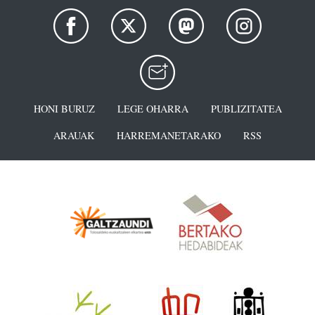
HONI BURUZ
LEGE OHARRA
PUBLIZITATEA
ARAUAK
HARREMANETARAKO
RSS