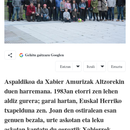
Gehitu gaitzazu Googlen
Entzun
Itzuli
Erraztu
Aspaldikoa da Xabier Amurizak Altzorekin
duen harremana. 1983an etorri zen lehen
aldiz gurera; garai hartan, Euskal Herriko
txapelduna zen. Joan den ostiralean esan
genuen bezala, urte askotan eta leku
askotan kantatu du geroztik Xabierrek