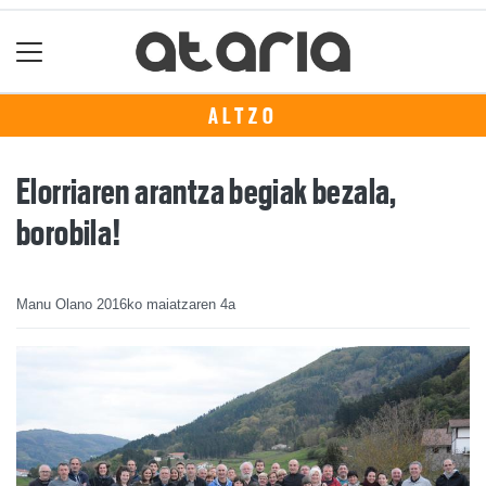
ALTZO
Elorriaren arantza begiak bezala,
borobila!
Manu Olano
2016ko maiatzaren 4a