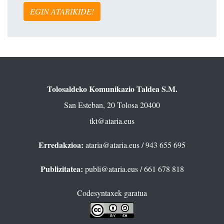
EGIN ATARIKIDE!
Tolosaldeko Komunikazio Taldea S.M.
San Esteban, 20 Tolosa 20400
tkt@ataria.eus
Erredakzioa:
ataria@ataria.eus
/ 943 655 695
Publizitatea:
publi@ataria.eus
/ 661 678 818
Codesyntaxek garatua