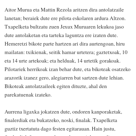
Aitor Murua eta Mattin Rezola aritzen dira antolatzaile
lanetan; beraiek dute ere pilota eskolaren ardura Altzon.
Txapelketa bultzatu zuen Jexux Muruaren lekukoa jaso
dute antolaketan eta tarteka laguntza ere izaten dute.
Hemeretzi bikote parte hartzen ari dira aurtengoan, hiru
mailatan: txikienak, seitik hamar urtetera; gaztetxoak, 10
eta 14 urte artekoak; eta helduak, 14 urtetik gorakoak.
Pilotariek herrikoak izan behar dute, eta bikoteak osatzeko
arazorik izanez gero, alegiarren bat sartzen dute lehian.
Bikoteak antolatzaileek egiten dituzte, ahal den
parekatuenak izateko.
Aurrena ligaxka jokatzen dute, ondoren kanporaketak,
finalerdiak eta bukatzeko, noski, finalak. Txapelketa
guztiz txertatuta dago festen egitarauan. Hain justu,