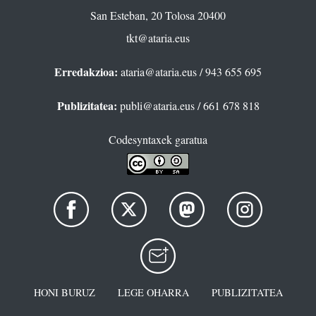
San Esteban, 20 Tolosa 20400
tkt@ataria.eus
Erredakzioa:
ataria@ataria.eus
/ 943 655 695
Publizitatea:
publi@ataria.eus
/ 661 678 818
Codesyntaxek garatua
HONI BURUZ
LEGE OHARRA
PUBLIZITATEA