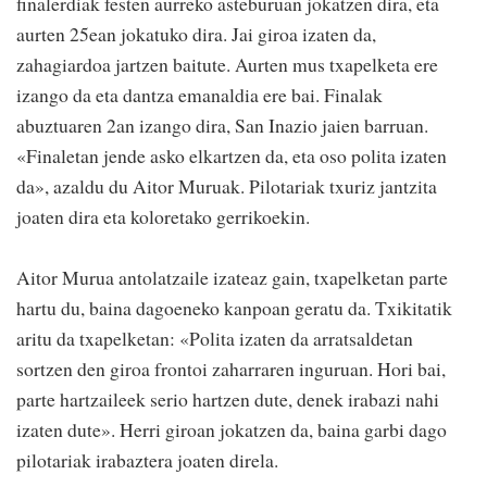
finalerdiak festen aurreko asteburuan jokatzen dira, eta
aurten 25ean jokatuko dira. Jai giroa izaten da,
zahagiardoa jartzen baitute. Aurten mus txapelketa ere
izango da eta dantza emanaldia ere bai. Finalak
abuztuaren 2an izango dira, San Inazio jaien barruan.
«Finaletan jende asko elkartzen da, eta oso polita izaten
da», azaldu du Aitor Muruak. Pilotariak txuriz jantzita
joaten dira eta koloretako gerrikoekin.
Aitor Murua antolatzaile izateaz gain, txapelketan parte
hartu du, baina dagoeneko kanpoan geratu da. Txikitatik
aritu da txapelketan: «Polita izaten da arratsaldetan
sortzen den giroa frontoi zaharraren inguruan. Hori bai,
parte hartzaileek serio hartzen dute, denek irabazi nahi
izaten dute». Herri giroan jokatzen da, baina garbi dago
pilotariak irabaztera joaten direla.