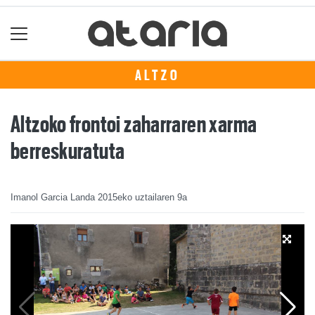
ALTZO
Altzoko frontoi zaharraren xarma
berreskuratuta
Imanol Garcia Landa
2015eko uztailaren 9a