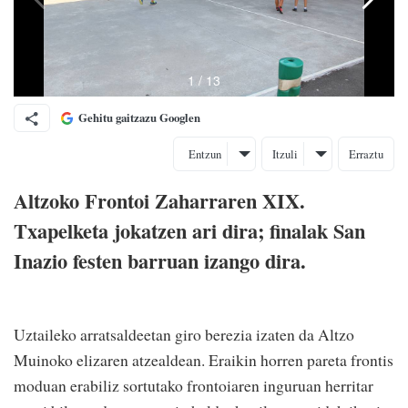
Gehitu gaitzazu Googlen
Entzun
Itzuli
Erraztu
Altzoko Frontoi Zaharraren XIX.
Txapelketa jokatzen ari dira; finalak San
Inazio festen barruan izango dira.
Uztaileko arratsaldeetan giro berezia izaten da Altzo
Muinoko elizaren atzealdean. Eraikin horren pareta frontis
moduan erabiliz sortutako frontoiaren inguruan herritar