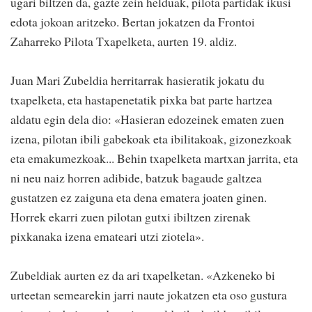
ugari biltzen da, gazte zein helduak, pilota partidak ikusi
edota jokoan aritzeko. Bertan jokatzen da Frontoi
Zaharreko Pilota Txapelketa, aurten 19. aldiz.
Juan Mari Zubeldia herritarrak hasieratik jokatu du
txapelketa, eta hastapenetatik pixka bat parte hartzea
aldatu egin dela dio: «Hasieran edozeinek ematen zuen
izena, pilotan ibili gabekoak eta ibilitakoak, gizonezkoak
eta emakumezkoak... Behin txapelketa martxan jarrita, eta
ni neu naiz horren adibide, batzuk bagaude galtzea
gustatzen ez zaiguna eta dena ematera joaten ginen.
Horrek ekarri zuen pilotan gutxi ibiltzen zirenak
pixkanaka izena emateari utzi ziotela».
Zubeldiak aurten ez da ari txapelketan. «Azkeneko bi
urteetan semearekin jarri naute jokatzen eta oso gustura