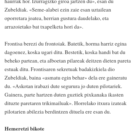
haurrak hor. Izurragizko giroa jartzen du», esan du
Zubeldiak. «Seme-alabei ezin zaie esan uztailean
oporretara joatea, herrian gustura daudelako, eta
arrazoietako bat txapelketa hori da».
Frontisa berezi du frontoiak. Batetik, horma harriz egina
dagoenez, koska ugari ditu. Bestetik, koska handi bat du
beheko partean, eta alboetan pilareak deitzen dieten pareta
estuak ditu. Frontisaren sekretuak badakizkiela dio
Zubeldiak, baina «asmatu egin behar» dela ere gaineratu
du. «Askotan irabazi dute segurura jo duten pilotariek.
Gainera, parte hartzen duten guztiek pixkanaka ikasten
dituzte paretaren trikimailuak». Horrelako itxura izateak
pilotarien abilezia berdintzen dituela ere esan du.
Hemeretzi bikote