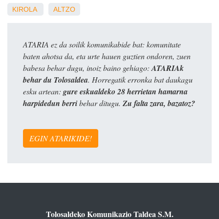
KIROLA
ALTZO
ATARIA ez da soilik komunikabide bat: komunitate
baten ahotsa da, eta urte hauen guztien ondoren, zuen
babesa behar dugu, inoiz baino gehiago:
ATARIAk
behar du Tolosaldea
. Horregatik erronka bat daukagu
esku artean:
gure eskualdeko 28 herrietan hamarna
harpidedun berri
behar ditugu.
Zu falta zara, bazatoz?
EGIN ATARIKIDE!
Tolosaldeko Komunikazio Taldea S.M.