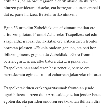
aritu naiz, baina ordutegiaren aldetik abailduta ibiltzen
nintzen partidetara iristeko, eta horregatik aurten erabaki
dut ez parte hartzea. Bestela, ariko nintzen».
Egun 53 urte ditu Zubeldiak, eta afizionatu mailan ere
aritu zen pilotan. Frontoi Zaharreko Txapelketa sei edo
zazpi aldiz irabazi du. Txikitan ere aritzen ziren frontoi
horretan jolasten. «Eskola ondoan genuen, eta beti hor
ibiltzen ginen», gogoan du Zubeldiak. «Gero frontoi
berria egin zenean, albo batera utzi zen pixka bat.
Txapelketa hau antolatzen hasi zenetik, berriro ere
berreskuratu egin da frontoi zaharrean jokatzeko ohitura».
Txapelketak duen erakargarritasunak frontoian jende
ugari biltzea sortzen du. «Arratsalde guztian jendez beteta
egoten da, eta partiden ondoren ere txokotan ibiltzen dira