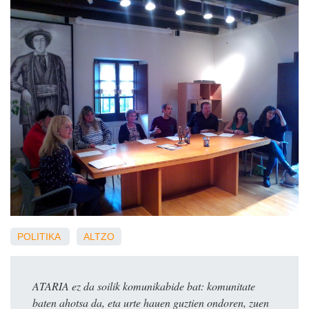
POLITIKA
ALTZO
ATARIA ez da soilik komunikabide bat: komunitate
baten ahotsa da, eta urte hauen guztien ondoren, zuen