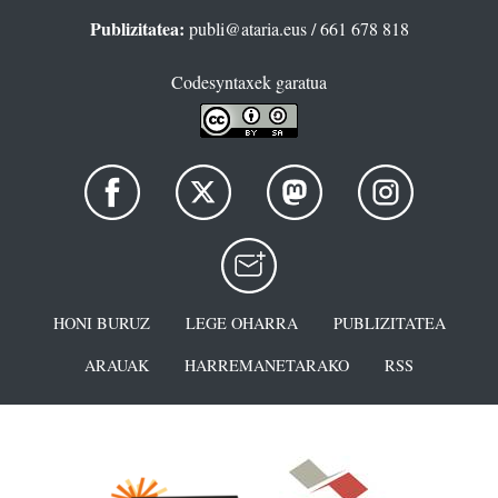
Publizitatea:
publi@ataria.eus
/ 661 678 818
Codesyntaxek garatua
HONI BURUZ
LEGE OHARRA
PUBLIZITATEA
ARAUAK
HARREMANETARAKO
RSS