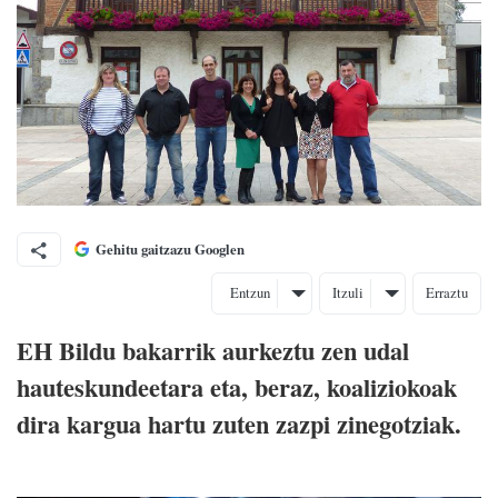
Gehitu gaitzazu Googlen
Entzun
Itzuli
Erraztu
EH Bildu bakarrik aurkeztu zen udal
hauteskundeetara eta, beraz, koaliziokoak
dira kargua hartu zuten zazpi zinegotziak.