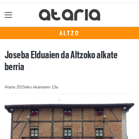
ALTZO
Joseba Elduaien da Altzoko alkate
berria
Ataria
2015eko ekainaren 13a