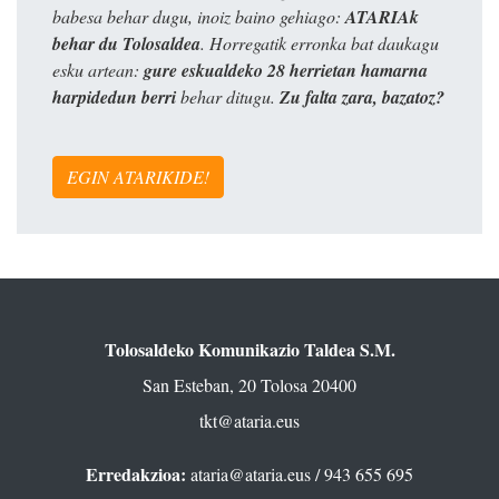
babesa behar dugu, inoiz baino gehiago:
ATARIAk
behar du Tolosaldea
. Horregatik erronka bat daukagu
esku artean:
gure eskualdeko 28 herrietan hamarna
harpidedun berri
behar ditugu.
Zu falta zara, bazatoz?
EGIN ATARIKIDE!
Tolosaldeko Komunikazio Taldea S.M.
San Esteban, 20 Tolosa 20400
tkt@ataria.eus
Erredakzioa:
ataria@ataria.eus
/ 943 655 695