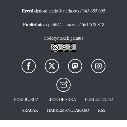
Erredakzioa:
ataria@ataria.eus
/ 943 655 695
Publizitatea:
publi@ataria.eus
/ 661 678 818
Codesyntaxek garatua
HONI BURUZ
LEGE OHARRA
PUBLIZITATEA
ARAUAK
HARREMANETARAKO
RSS