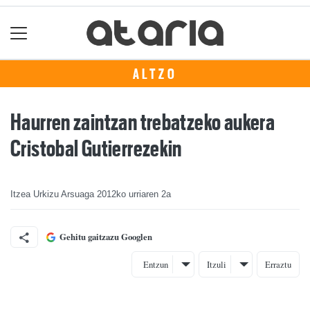
ALTZO
Haurren zaintzan trebatzeko aukera
Cristobal Gutierrezekin
Itzea Urkizu Arsuaga
2012ko urriaren 2a
Gehitu gaitzazu Googlen
Entzun
Itzuli
Erraztu