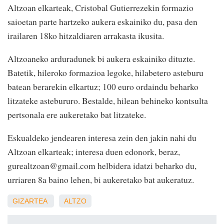
Altzoan elkarteak, Cristobal Gutierrezekin formazio
saioetan parte hartzeko aukera eskainiko du, pasa den
irailaren 18ko hitzaldiaren arrakasta ikusita.
Altzoaneko arduradunek bi aukera eskainiko dituzte.
Batetik, hileroko formazioa legoke, hilabetero asteburu
batean berarekin elkartuz; 100 euro ordaindu beharko
litzateke astebururo. Bestalde, hilean behineko kontsulta
pertsonala ere aukeretako bat litzateke.
Eskualdeko jendearen interesa zein den jakin nahi du
Altzoan elkarteak; interesa duen edonork, beraz,
gurealtzoan@gmail.com helbidera idatzi beharko du,
urriaren 8a baino lehen, bi aukeretako bat aukeratuz.
GIZARTEA
ALTZO