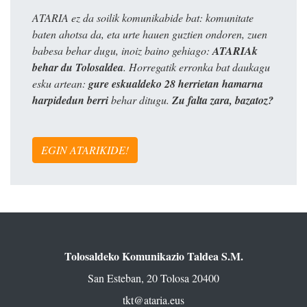
ATARIA ez da soilik komunikabide bat: komunitate
baten ahotsa da, eta urte hauen guztien ondoren, zuen
babesa behar dugu, inoiz baino gehiago:
ATARIAk
behar du Tolosaldea
. Horregatik erronka bat daukagu
esku artean:
gure eskualdeko 28 herrietan hamarna
harpidedun berri
behar ditugu.
Zu falta zara, bazatoz?
EGIN ATARIKIDE!
Tolosaldeko Komunikazio Taldea S.M.
San Esteban, 20 Tolosa 20400
tkt@ataria.eus