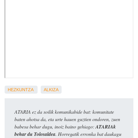
HEZKUNTZA
ALKIZA
ATARIA ez da soilik komunikabide bat: komunitate
baten ahotsa da, eta urte hauen guztien ondoren, zuen
babesa behar dugu, inoiz baino gehiago:
ATARIAk
behar du Tolosaldea
. Horregatik erronka bat daukagu