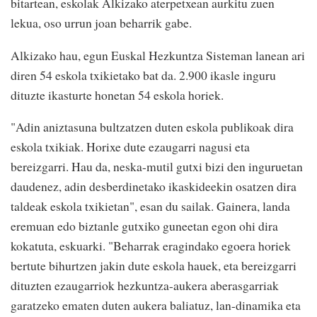
bitartean, eskolak Alkizako aterpetxean aurkitu zuen
lekua, oso urrun joan beharrik gabe.
Alkizako hau, egun Euskal Hezkuntza Sisteman lanean ari
diren 54 eskola txikietako bat da. 2.900 ikasle inguru
dituzte ikasturte honetan 54 eskola horiek.
"Adin aniztasuna bultzatzen duten eskola publikoak dira
eskola txikiak. Horixe dute ezaugarri nagusi eta
bereizgarri. Hau da, neska-mutil gutxi bizi den inguruetan
daudenez, adin desberdinetako ikaskideekin osatzen dira
taldeak eskola txikietan", esan du sailak. Gainera, landa
eremuan edo biztanle gutxiko guneetan egon ohi dira
kokatuta, eskuarki. "Beharrak eragindako egoera horiek
bertute bihurtzen jakin dute eskola hauek, eta bereizgarri
dituzten ezaugarriok hezkuntza-aukera aberasgarriak
garatzeko ematen duten aukera baliatuz, lan-dinamika eta