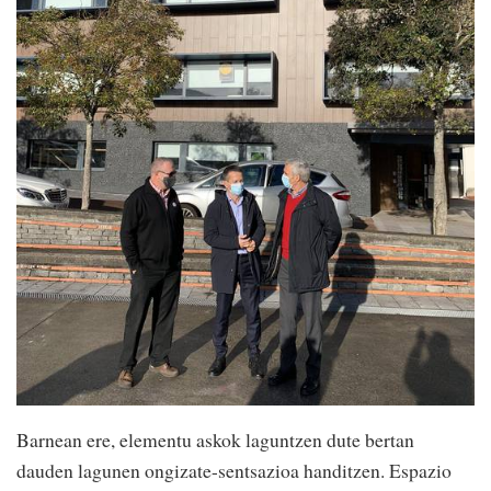
Barnean ere, elementu askok laguntzen dute bertan
dauden lagunen ongizate-sentsazioa handitzen. Espazio