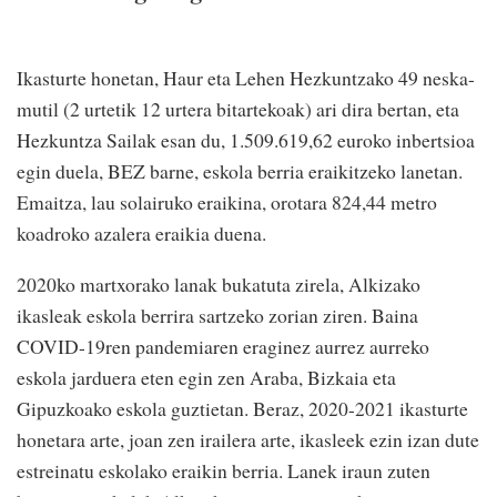
Ikasturte honetan, Haur eta Lehen Hezkuntzako 49 neska-
mutil (2 urtetik 12 urtera bitartekoak) ari dira bertan, eta
Hezkuntza Sailak esan du, 1.509.619,62 euroko inbertsioa
egin duela, BEZ barne, eskola berria eraikitzeko lanetan.
Emaitza, lau solairuko eraikina, orotara 824,44 metro
koadroko azalera eraikia duena.
2020ko martxorako lanak bukatuta zirela, Alkizako
ikasleak eskola berrira sartzeko zorian ziren. Baina
COVID-19ren pandemiaren eraginez aurrez aurreko
eskola jarduera eten egin zen Araba, Bizkaia eta
Gipuzkoako eskola guztietan. Beraz, 2020-2021 ikasturte
honetara arte, joan zen irailera arte, ikasleek ezin izan dute
estreinatu eskolako eraikin berria. Lanek iraun zuten