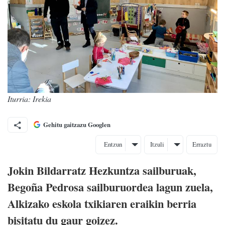
Iturria: Irekia
Gehitu gaitzazu Googlen
Entzun
Itzuli
Erraztu
Jokin Bildarratz Hezkuntza sailburuak,
Begoña Pedrosa sailburuordea lagun zuela,
Alkizako eskola txikiaren eraikin berria
bisitatu du gaur goizez.