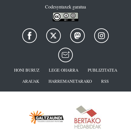
Codesyntaxek garatua
HONI BURUZ
LEGE OHARRA
PUBLIZITATEA
ARAUAK
HARREMANETARAKO
RSS