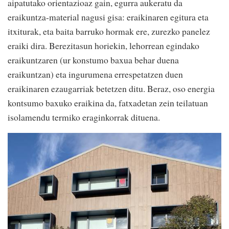
aipatutako orientazioaz gain, egurra aukeratu da
eraikuntza-material nagusi gisa: eraikinaren egitura eta
itxiturak, eta baita barruko hormak ere, zurezko panelez
eraiki dira. Berezitasun horiekin, lehorrean egindako
eraikuntzaren (ur konstumo baxua behar duena
eraikuntzan) eta ingurumena errespetatzen duen
eraikinaren ezaugarriak betetzen ditu. Beraz, oso energia
kontsumo baxuko eraikina da, fatxadetan zein teilatuan
isolamendu termiko eraginkorrak dituena.