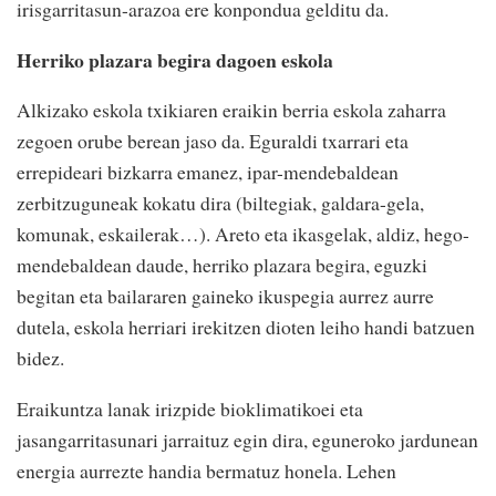
irisgarritasun-arazoa ere konpondua gelditu da.
Herriko plazara begira dagoen eskola
Alkizako eskola txikiaren eraikin berria eskola zaharra
zegoen orube berean jaso da. Eguraldi txarrari eta
errepideari bizkarra emanez, ipar-mendebaldean
zerbitzuguneak kokatu dira (biltegiak, galdara-gela,
komunak, eskailerak…). Areto eta ikasgelak, aldiz, hego-
mendebaldean daude, herriko plazara begira, eguzki
begitan eta bailararen gaineko ikuspegia aurrez aurre
dutela, eskola herriari irekitzen dioten leiho handi batzuen
bidez.
Eraikuntza lanak irizpide bioklimatikoei eta
jasangarritasunari jarraituz egin dira, eguneroko jardunean
energia aurrezte handia bermatuz honela. Lehen