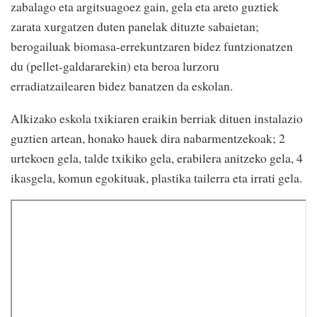
zabalago eta argitsuagoez gain, gela eta areto guztiek
zarata xurgatzen duten panelak dituzte sabaietan;
berogailuak biomasa-errekuntzaren bidez funtzionatzen
du (pellet-galdararekin) eta beroa lurzoru
erradiatzailearen bidez banatzen da eskolan.
Alkizako eskola txikiaren eraikin berriak dituen instalazio
guztien artean, honako hauek dira nabarmentzekoak; 2
urtekoen gela, talde txikiko gela, erabilera anitzeko gela, 4
ikasgela, komun egokituak, plastika tailerra eta irrati gela.