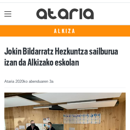
ALKIZA
Jokin Bildarratz Hezkuntza sailburua
izan da Alkizako eskolan
Ataria
2020ko abenduaren 3a