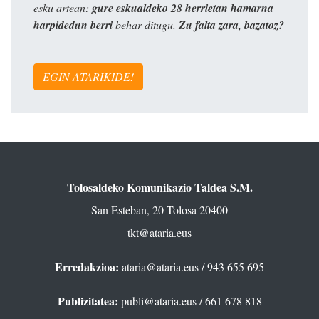
esku artean:
gure eskualdeko 28 herrietan hamarna
harpidedun berri
behar ditugu.
Zu falta zara, bazatoz?
EGIN ATARIKIDE!
Tolosaldeko Komunikazio Taldea S.M.
San Esteban, 20 Tolosa 20400
tkt@ataria.eus
Erredakzioa:
ataria@ataria.eus
/ 943 655 695
Publizitatea:
publi@ataria.eus
/ 661 678 818