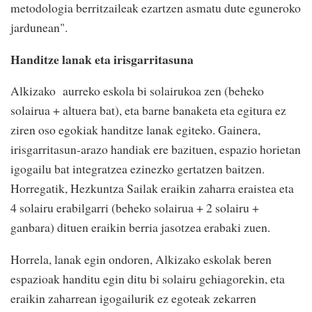
metodologia berritzaileak ezartzen asmatu dute eguneroko
jardunean".
Handitze lanak eta irisgarritasuna
Alkizako aurreko eskola bi solairukoa zen (beheko
solairua + altuera bat), eta barne banaketa eta egitura ez
ziren oso egokiak handitze lanak egiteko. Gainera,
irisgarritasun-arazo handiak ere bazituen, espazio horietan
igogailu bat integratzea ezinezko gertatzen baitzen.
Horregatik, Hezkuntza Sailak eraikin zaharra eraistea eta
4 solairu erabilgarri (beheko solairua + 2 solairu +
ganbara) dituen eraikin berria jasotzea erabaki zuen.
Horrela, lanak egin ondoren, Alkizako eskolak beren
espazioak handitu egin ditu bi solairu gehiagorekin, eta
eraikin zaharrean igogailurik ez egoteak zekarren