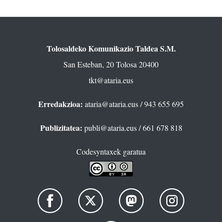
Tolosaldeko Komunikazio Taldea S.M.
San Esteban, 20 Tolosa 20400
tkt@ataria.eus
Erredakzioa:
ataria@ataria.eus
/ 943 655 695
Publizitatea:
publi@ataria.eus
/ 661 678 818
Codesyntaxek garatua