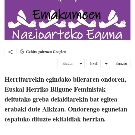
Gehitu gaitzazu Googlen
Entzun
Itzuli
Erraztu
Herritarrekin egindako bileraren ondoren,
Euskal Herriko Bilgune Feministak
deitutako greba deialdiarekin bat egitea
erabaki dute Alkizan. Ondorengo egunetan
ospatuko dituzte ekitaldiak herrian.