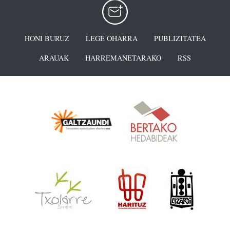
HONI BURUZ
LEGE OHARRA
PUBLIZITATEA
ARAUAK
HARREMANETARAKO
RSS