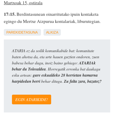
Martxoak 15, ostirala
17:15.
Berdintasunean oinarritutako ipuin kontaketa
egingo du Mertxe Aizpurua kontalariak, liburutegian.
PAREKIDETASUNA
ALKIZA
ATARIA ez da soilik komunikabide bat: komunitate
baten ahotsa da, eta urte hauen guztien ondoren, zuen
babesa behar dugu, inoiz baino gehiago:
ATARIAk
behar du Tolosaldea
. Horregatik erronka bat daukagu
esku artean:
gure eskualdeko 28 herrietan hamarna
harpidedun berri
behar ditugu.
Zu falta zara, bazatoz?
EGIN ATARIKIDE!