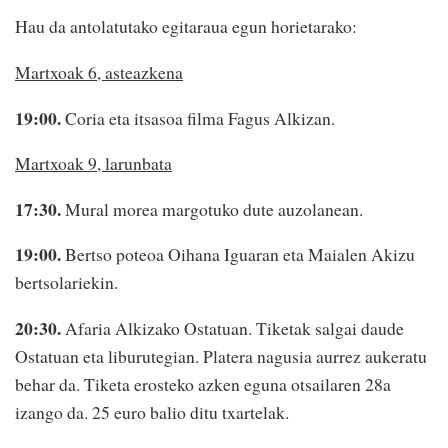
Hau da antolatutako egitaraua egun horietarako:
Martxoak 6, asteazkena
19:00.
Coria eta itsasoa filma Fagus Alkizan.
Martxoak 9, larunbata
17:30.
Mural morea margotuko dute auzolanean.
19:00.
Bertso poteoa Oihana Iguaran eta Maialen Akizu
bertsolariekin.
20:30.
Afaria Alkizako Ostatuan. Tiketak salgai daude
Ostatuan eta liburutegian. Platera nagusia aurrez aukeratu
behar da. Tiketa erosteko azken eguna otsailaren 28a
izango da. 25 euro balio ditu txartelak.