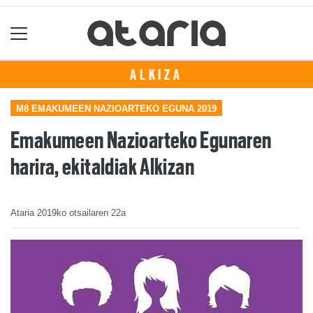
ALKIZA
M8 EMAKUMEEN NAZIOARTEKO EGUNA 2019
Emakumeen Nazioarteko Egunaren
harira, ekitaldiak Alkizan
Ataria
2019ko otsailaren 22a