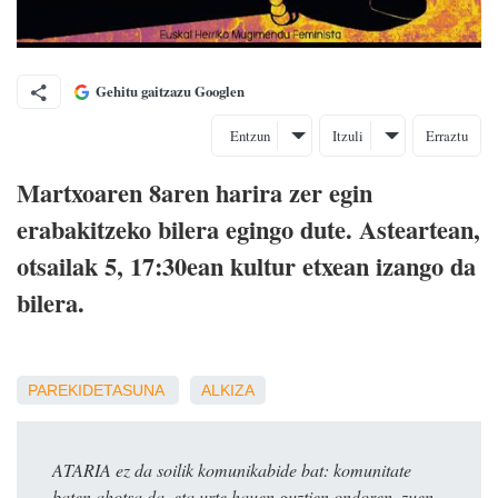
Gehitu gaitzazu Googlen
Entzun
Itzuli
Erraztu
Martxoaren 8aren harira zer egin
erabakitzeko bilera egingo dute. Asteartean,
otsailak 5, 17:30ean kultur etxean izango da
bilera.
PAREKIDETASUNA
ALKIZA
ATARIA ez da soilik komunikabide bat: komunitate
baten ahotsa da, eta urte hauen guztien ondoren, zuen