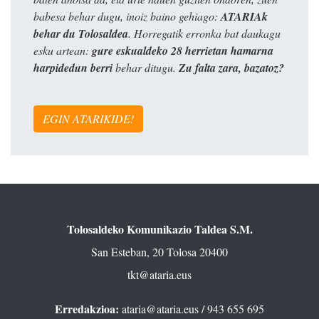
babesa behar dugu, inoiz baino gehiago:
ATARIAk
behar du Tolosaldea
. Horregatik erronka bat daukagu
esku artean:
gure eskualdeko 28 herrietan hamarna
harpidedun berri
behar ditugu.
Zu falta zara, bazatoz?
EGIN ATARIKIDE!
Tolosaldeko Komunikazio Taldea S.M.
San Esteban, 20 Tolosa 20400
tkt@ataria.eus
Erredakzioa:
ataria@ataria.eus
/ 943 655 695