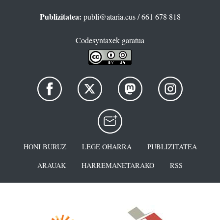
Publizitatea:
publi@ataria.eus
/ 661 678 818
Codesyntaxek garatua
HONI BURUZ
LEGE OHARRA
PUBLIZITATEA
ARAUAK
HARREMANETARAKO
RSS