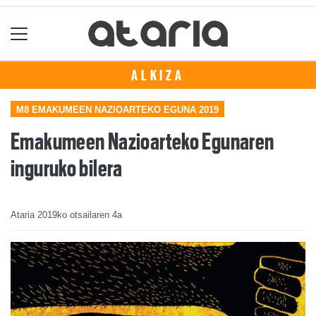
ALKIZA
M8 EMAKUMEEN NAZIOARTEKO EGUNA 2019
Emakumeen Nazioarteko Egunaren
inguruko bilera
Ataria
2019ko otsailaren 4a