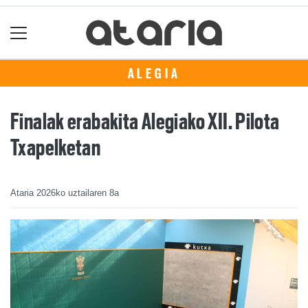
ALEGIA
Finalak erabakita Alegiako XII. Pilota
Txapelketan
Ataria
2026ko uztailaren 8a