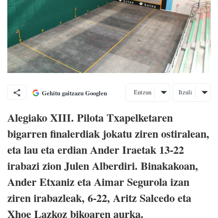
Entzun
Itzuli
Gehitu gaitzazu Googlen
Alegiako XIII. Pilota Txapelketaren
bigarren finalerdiak jokatu ziren ostiralean,
eta lau eta erdian Ander Iraetak 13-22
irabazi zion Julen Alberdiri. Binakakoan,
Ander Etxaniz eta Aimar Segurola izan
ziren irabazleak, 6-22, Aritz Salcedo eta
Xhoe Lazkoz bikoaren aurka.