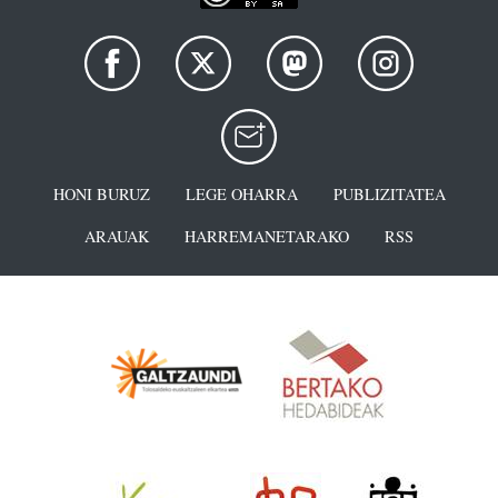
HONI BURUZ
LEGE OHARRA
PUBLIZITATEA
ARAUAK
HARREMANETARAKO
RSS