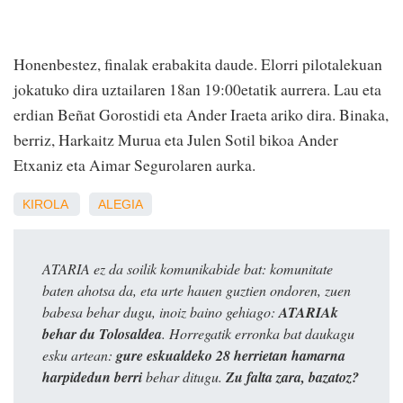
Honenbestez, finalak erabakita daude. Elorri pilotalekuan
jokatuko dira uztailaren 18an 19:00etatik aurrera. Lau eta
erdian Beñat Gorostidi eta Ander Iraeta ariko dira. Binaka,
berriz, Harkaitz Murua eta Julen Sotil bikoa Ander
Etxaniz eta Aimar Segurolaren aurka.
KIROLA
ALEGIA
ATARIA ez da soilik komunikabide bat: komunitate
baten ahotsa da, eta urte hauen guztien ondoren, zuen
babesa behar dugu, inoiz baino gehiago:
ATARIAk
behar du Tolosaldea
. Horregatik erronka bat daukagu
esku artean:
gure eskualdeko 28 herrietan hamarna
harpidedun berri
behar ditugu.
Zu falta zara, bazatoz?