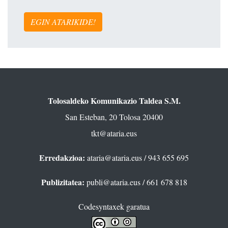
EGIN ATARIKIDE!
Tolosaldeko Komunikazio Taldea S.M.
San Esteban, 20 Tolosa 20400
tkt@ataria.eus
Erredakzioa:
ataria@ataria.eus
/ 943 655 695
Publizitatea:
publi@ataria.eus
/ 661 678 818
Codesyntaxek garatua