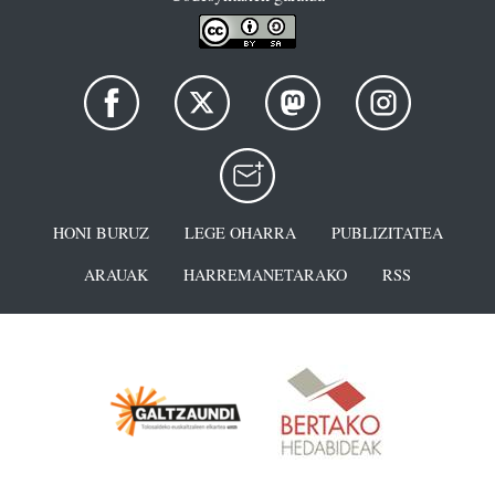
HONI BURUZ
LEGE OHARRA
PUBLIZITATEA
ARAUAK
HARREMANETARAKO
RSS