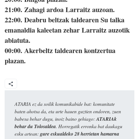
21:00.
Zahagi ardoa Larraitz auzoan.
22:00.
Deabru beltzak taldearen Su talka
emanaldia kaleetan zehar Larraitz auzotik
abiatuta.
00:00.
Akerbeltz taldearen kontzertua
plazan.
ATARIA ez da soilik komunikabide bat: komunitate
baten ahotsa da, eta urte hauen guztien ondoren, zuen
babesa behar dugu, inoiz baino gehiago:
ATARIAk
behar du Tolosaldea
. Horregatik erronka bat daukagu
esku artean:
gure eskualdeko 28 herrietan hamarna