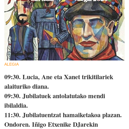
ALEGIA
09:30.
Lucia, Ane eta Xanet trikitilariek
alaituriko diana.
09:30.
Jubilatuek antolatutako mendi
ibilaldia.
11:30.
Jubilatuentzat hamaiketakoa plazan.
Ondoren.
Iñigo Etxenike DJarekin