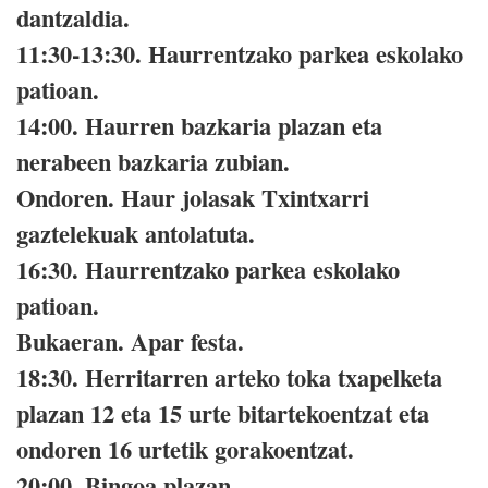
dantzaldia.
11:30-13:30.
Haurrentzako parkea eskolako
patioan.
14:00.
Haurren bazkaria plazan eta
nerabeen bazkaria zubian.
Ondoren.
Haur jolasak Txintxarri
gaztelekuak antolatuta.
16:30.
Haurrentzako parkea eskolako
patioan.
Bukaeran.
Apar festa.
18:30.
Herritarren arteko toka txapelketa
plazan 12 eta 15 urte bitartekoentzat eta
ondoren 16 urtetik gorakoentzat.
20:00.
Bingoa plazan.