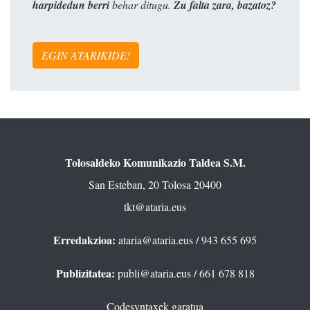
harpidedun berri
behar ditugu.
Zu falta zara, bazatoz?
EGIN ATARIKIDE!
Tolosaldeko Komunikazio Taldea S.M.
San Esteban, 20 Tolosa 20400
tkt@ataria.eus
Erredakzioa:
ataria@ataria.eus
/ 943 655 695
Publizitatea:
publi@ataria.eus
/ 661 678 818
Codesyntaxek garatua