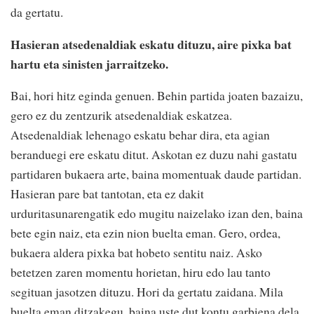
da gertatu.
Hasieran atsedenaldiak eskatu dituzu, aire pixka bat
hartu eta sinisten jarraitzeko.
Bai, hori hitz eginda genuen. Behin partida joaten bazaizu,
gero ez du zentzurik atsedenaldiak eskatzea.
Atsedenaldiak lehenago eskatu behar dira, eta agian
beranduegi ere eskatu ditut. Askotan ez duzu nahi gastatu
partidaren bukaera arte, baina momentuak daude partidan.
Hasieran pare bat tantotan, eta ez dakit
urduritasunarengatik edo mugitu naizelako izan den, baina
bete egin naiz, eta ezin nion buelta eman. Gero, ordea,
bukaera aldera pixka bat hobeto sentitu naiz. Asko
betetzen zaren momentu horietan, hiru edo lau tanto
segituan jasotzen dituzu. Hori da gertatu zaidana. Mila
buelta eman ditzakegu, baina uste dut kontu garbiena dela