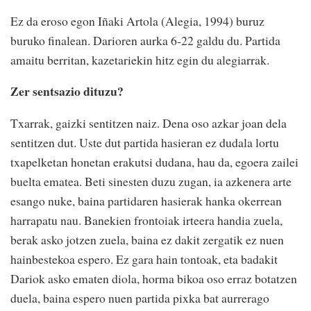
Ez da eroso egon Iñaki Artola (Alegia, 1994) buruz
buruko finalean. Darioren aurka 6-22 galdu du. Partida
amaitu berritan, kazetariekin hitz egin du alegiarrak.
Zer sentsazio dituzu?
Txarrak, gaizki sentitzen naiz. Dena oso azkar joan dela
sentitzen dut. Uste dut partida hasieran ez dudala lortu
txapelketan honetan erakutsi dudana, hau da, egoera zailei
buelta ematea. Beti sinesten duzu zugan, ia azkenera arte
esango nuke, baina partidaren hasierak hanka okerrean
harrapatu nau. Banekien frontoiak irteera handia zuela,
berak asko jotzen zuela, baina ez dakit zergatik ez nuen
hainbestekoa espero. Ez gara hain tontoak, eta badakit
Dariok asko ematen diola, horma bikoa oso erraz botatzen
duela, baina espero nuen partida pixka bat aurrerago