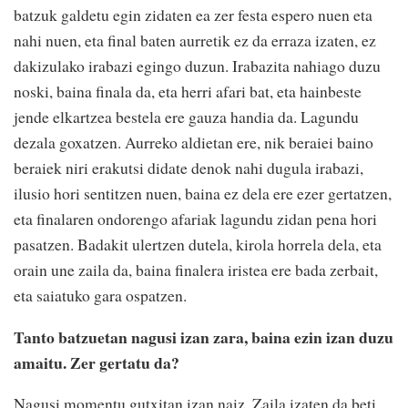
batzuk galdetu egin zidaten ea zer festa espero nuen eta
nahi nuen, eta final baten aurretik ez da erraza izaten, ez
dakizulako irabazi egingo duzun. Irabazita nahiago duzu
noski, baina finala da, eta herri afari bat, eta hainbeste
jende elkartzea bestela ere gauza handia da. Lagundu
dezala goxatzen. Aurreko aldietan ere, nik beraiei baino
beraiek niri erakutsi didate denok nahi dugula irabazi,
ilusio hori sentitzen nuen, baina ez dela ere ezer gertatzen,
eta finalaren ondorengo afariak lagundu zidan pena hori
pasatzen. Badakit ulertzen dutela, kirola horrela dela, eta
orain une zaila da, baina finalera iristea ere bada zerbait,
eta saiatuko gara ospatzen.
Tanto batzuetan nagusi izan zara, baina ezin izan duzu
amaitu. Zer gertatu da?
Nagusi momentu gutxitan izan naiz. Zaila izaten da beti