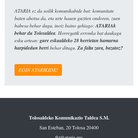
ATARIA ez da soilik komunikabide bat: komunitate
baten ahotsa da, eta urte hauen guztien ondoren, zuen
babesa behar dugu, inoiz baino gehiago:
ATARIAk
behar du Tolosaldea
. Horregatik erronka bat daukagu
esku artean:
gure eskualdeko 28 herrietan hamarna
harpidedun berri
behar ditugu.
Zu falta zara, bazatoz?
EGIN ATARIKIDE!
Tolosaldeko Komunikazio Taldea S.M.
San Esteban, 20 Tolosa 20400
tkt@ataria.eus