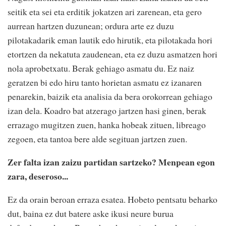
seitik eta sei eta erditik jokatzen ari zarenean, eta gero
aurrean hartzen duzunean; ordura arte ez duzu
pilotakadarik eman lautik edo hirutik, eta pilotakada hori
etortzen da nekatuta zaudenean, eta ez duzu asmatzen hori
nola aprobetxatu. Berak gehiago asmatu du. Ez naiz
geratzen bi edo hiru tanto horietan asmatu ez izanaren
penarekin, baizik eta analisia da bera orokorrean gehiago
izan dela. Koadro bat atzerago jartzen hasi ginen, berak
errazago mugitzen zuen, hanka hobeak zituen, libreago
zegoen, eta tantoa bere alde segituan jartzen zuen.
Zer falta izan zaizu partidan sartzeko? Menpean egon
zara, deseroso...
Ez da orain beroan erraza esatea. Hobeto pentsatu beharko
dut, baina ez dut batere aske ikusi neure burua