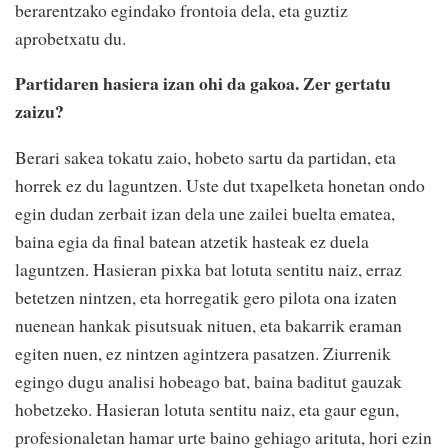
berarentzako egindako frontoia dela, eta guztiz
aprobetxatu du.
Partidaren hasiera izan ohi da gakoa. Zer gertatu
zaizu?
Berari sakea tokatu zaio, hobeto sartu da partidan, eta
horrek ez du laguntzen. Uste dut txapelketa honetan ondo
egin dudan zerbait izan dela une zailei buelta ematea,
baina egia da final batean atzetik hasteak ez duela
laguntzen. Hasieran pixka bat lotuta sentitu naiz, erraz
betetzen nintzen, eta horregatik gero pilota ona izaten
nuenean hankak pisutsuak nituen, eta bakarrik eraman
egiten nuen, ez nintzen agintzera pasatzen. Ziurrenik
egingo dugu analisi hobeago bat, baina baditut gauzak
hobetzeko. Hasieran lotuta sentitu naiz, eta gaur egun,
profesionaletan hamar urte baino gehiago arituta, hori ezin