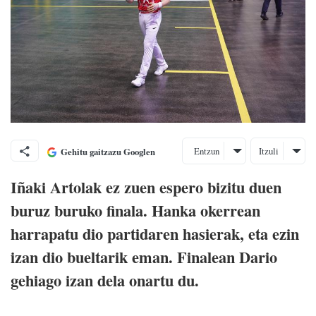
Entzun
Itzuli
Gehitu gaitzazu Googlen
Iñaki Artolak ez zuen espero bizitu duen
buruz buruko finala. Hanka okerrean
harrapatu dio partidaren hasierak, eta ezin
izan dio bueltarik eman. Finalean Dario
gehiago izan dela onartu du.