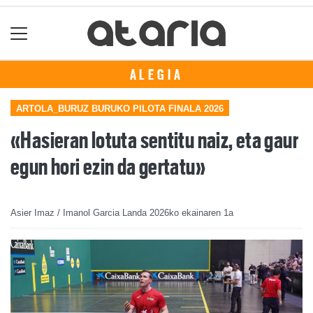
ALEGIA
ARTOLA_BURUZ BURUKO PILOTA FINALA 2026
«Hasieran lotuta sentitu naiz, eta gaur
egun hori ezin da gertatu»
Asier Imaz / Imanol Garcia Landa
2026ko ekainaren 1a