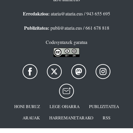
Erredakzioa:
ataria@ataria.eus
/ 943 655 695
Publizitatea:
publi@ataria.eus
/ 661 678 818
Codesyntaxek garatua
HONI BURUZ
LEGE OHARRA
PUBLIZITATEA
ARAUAK
HARREMANETARAKO
RSS