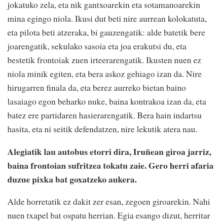
jokatuko zela, eta nik gantxoarekin eta sotamanoarekin
mina egingo niola. Ikusi dut beti nire aurrean kolokatuta,
eta pilota beti atzeraka, bi gauzengatik: alde batetik bere
joarengatik, sekulako sasoia eta joa erakutsi du, eta
bestetik frontoiak zuen irteerarengatik. Ikusten nuen ez
niola minik egiten, eta bera askoz gehiago izan da. Nire
hirugarren finala da, eta berez aurreko bietan baino
lasaiago egon beharko nuke, baina kontrakoa izan da, eta
batez ere partidaren hasierarengatik. Bera hain indartsu
hasita, eta ni seitik defendatzen, nire lekutik atera nau.
Alegiatik lau autobus etorri dira, Iruñean giroa jarriz,
baina frontoian sufritzea tokatu zaie. Gero herri afaria
duzue pixka bat goxatzeko aukera.
Alde horretatik ez dakit zer esan, zegoen giroarekin. Nahi
nuen txapel bat ospatu herrian. Egia esango dizut, herritar