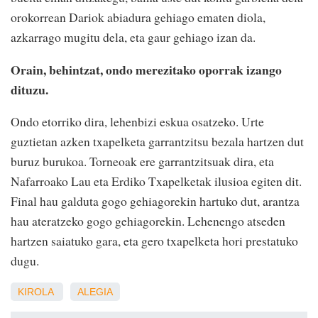
orokorrean Dariok abiadura gehiago ematen diola,
azkarrago mugitu dela, eta gaur gehiago izan da.
Orain, behintzat, ondo merezitako oporrak izango
dituzu.
Ondo etorriko dira, lehenbizi eskua osatzeko. Urte
guztietan azken txapelketa garrantzitsu bezala hartzen dut
buruz burukoa. Torneoak ere garrantzitsuak dira, eta
Nafarroako Lau eta Erdiko Txapelketak ilusioa egiten dit.
Final hau galduta gogo gehiagorekin hartuko dut, arantza
hau ateratzeko gogo gehiagorekin. Lehenengo atseden
hartzen saiatuko gara, eta gero txapelketa hori prestatuko
dugu.
KIROLA
ALEGIA