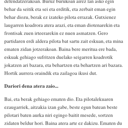
defendatzerakoan. Buruz burukoan airez lan asko egin
behar da seitik eta sei eta erditik, eta zerbait eman egin
behar diozu, berak ez izateko pilota errazak. Gutxienez
laugarren koadrora atera arazi, eta eman diotenarekin eta
frontisak zuen irteerarekin ez nuen asmatzen. Gero
partidaren erdi aldera pilota bat sartu zait eskuan, eta mina
ematen zidan jotzerakoan. Baina bere meritua ere bada,
eskuak gehiago sufritzen duelako seigarren koadrotik
jokatzen ari bazara, eta behartzen eta behartzen ari bazara.
Hortik aurrera oraindik eta zailagoa ikusi dut.
Dariori dena atera zaio...
Bai, eta berak gehiago ematen dio. Eta pilotalekuaren
ezaugarriek, aitzakia izan gabe, beste egun batean beste
pilotari baten aurka niri egingo baitit mesede, sortzen
zidaten beldur hori. Baina atera arte ez dakizu. Ematen du