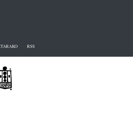
TARAKO
RSS