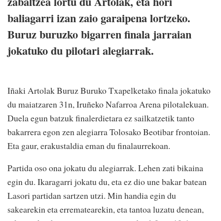
zabaltzea lortu du Artolak, eta hori
baliagarri izan zaio garaipena lortzeko.
Buruz buruzko bigarren finala jarraian
jokatuko du pilotari alegiarrak.
Iñaki Artolak Buruz Buruko Txapelketako finala jokatuko
du maiatzaren 31n, Iruñeko Nafarroa Arena pilotalekuan.
Duela egun batzuk finalerdietara ez sailkatzetik tanto
bakarrera egon zen alegiarra Tolosako Beotibar frontoian.
Eta gaur, erakustaldia eman du finalaurrekoan.
Partida oso ona jokatu du alegiarrak. Lehen zati bikaina
egin du. Ikaragarri jokatu du, eta ez dio une bakar batean
Lasori partidan sartzen utzi. Min handia egin du
sakearekin eta errematearekin, eta tantoa luzatu denean,