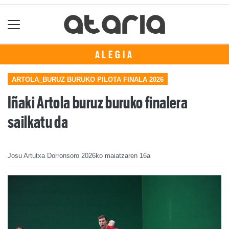
ALEGIA
ARTOLA_BURUZ BURUKO PILOTA FINALA 2026
Iñaki Artola buruz buruko finalera
sailkatu da
Josu Artutxa Dorronsoro
2026ko maiatzaren 16a