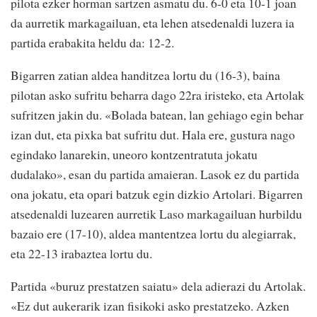
pilota ezker horman sartzen asmatu du. 6-0 eta 10-1 joan
da aurretik markagailuan, eta lehen atsedenaldi luzera ia
partida erabakita heldu da: 12-2.
Bigarren zatian aldea handitzea lortu du (16-3), baina
pilotan asko sufritu beharra dago 22ra iristeko, eta Artolak
sufritzen jakin du. «Bolada batean, lan gehiago egin behar
izan dut, eta pixka bat sufritu dut. Hala ere, gustura nago
egindako lanarekin, uneoro kontzentratuta jokatu
dudalako», esan du partida amaieran. Lasok ez du partida
ona jokatu, eta opari batzuk egin dizkio Artolari. Bigarren
atsedenaldi luzearen aurretik Laso markagailuan hurbildu
bazaio ere (17-10), aldea mantentzea lortu du alegiarrak,
eta 22-13 irabaztea lortu du.
Partida «buruz prestatzen saiatu» dela adierazi du Artolak.
«Ez dut aukerarik izan fisikoki asko prestatzeko. Azken