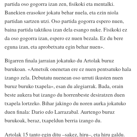
partida oso gogorra izan zen, fisikoki eta mentalki.
Banekien erasokor jokatu behar nuela, eta ezin niola
partidan sartzen utzi. Oso partida gogorra espero nuen,
baina partida taktikoa izan dela esango nuke. Fisikoki ez
da oso gogorra izan, espero ez nuen bezala. Ez du bere
eguna izan, eta aprobetxatu egin behar nuen».
Bigarren finala jarraian jokatuko du Artolak buruz
burukoan. «Ametsik onenetan ere ez nuen pentsatuko hala
izango zela. Debutatu nuenean oso urruti ikusten nuen
buruz buruko txapela», esan du alegiarrak. Bada, orain
beste aukera bat izango du horrenbeste desiratzen duen
txapela lortzeko. Bihar jakingo du noren aurka jokatuko
duen finala: Dario edo Larrazabal. Aurtengo buruz
burukoak, beraz, txapeldun berria izango du.
Artolak 15 tanto egin ditu –sakez, hiru–, eta hiru galdu.