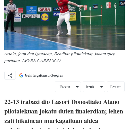
Artola, joan den igandean, Beotibar pilotalekuan jokatu zuen
partidan. LEYRE CARRASCO
Gehitu gaitzazu Googlen
Entzun
Itzuli
Erraztu
22-13 irabazi dio Lasori Donostiako Atano
pilotalekuan jokatu duten finalerdian; lehen
zati bikainean markagailuan aldea