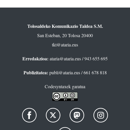
Tolosaldeko Komunikazio Taldea S.M.
San Esteban, 20 Tolosa 20400
tkt@ataria.eus
Erredakzioa:
ataria@ataria.eus
/ 943 655 695
Publizitatea:
publi@ataria.eus
/ 661 678 818
Codesyntaxek garatua