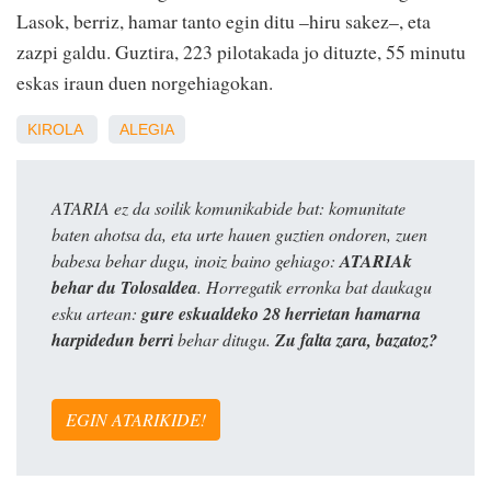
Lasok, berriz, hamar tanto egin ditu –hiru sakez–, eta
zazpi galdu. Guztira, 223 pilotakada jo dituzte, 55 minutu
eskas iraun duen norgehiagokan.
KIROLA
ALEGIA
ATARIA ez da soilik komunikabide bat: komunitate
baten ahotsa da, eta urte hauen guztien ondoren, zuen
babesa behar dugu, inoiz baino gehiago:
ATARIAk
behar du Tolosaldea
. Horregatik erronka bat daukagu
esku artean:
gure eskualdeko 28 herrietan hamarna
harpidedun berri
behar ditugu.
Zu falta zara, bazatoz?
EGIN ATARIKIDE!