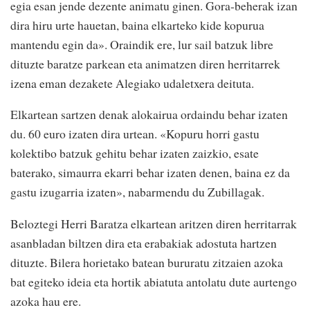
egia esan jende dezente animatu ginen. Gora-beherak izan
dira hiru urte hauetan, baina elkarteko kide kopurua
mantendu egin da». Oraindik ere, lur sail batzuk libre
dituzte baratze parkean eta animatzen diren herritarrek
izena eman dezakete Alegiako udaletxera deituta.
Elkartean sartzen denak alokairua ordaindu behar izaten
du. 60 euro izaten dira urtean. «Kopuru horri gastu
kolektibo batzuk gehitu behar izaten zaizkio, esate
baterako, simaurra ekarri behar izaten denen, baina ez da
gastu izugarria izaten», nabarmendu du Zubillagak.
Beloztegi Herri Baratza elkartean aritzen diren herritarrak
asanbladan biltzen dira eta erabakiak adostuta hartzen
dituzte. Bilera horietako batean bururatu zitzaien azoka
bat egiteko ideia eta hortik abiatuta antolatu dute aurtengo
azoka hau ere.