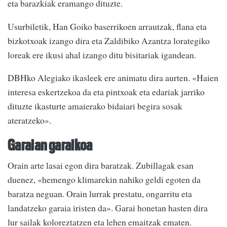
eta barazkiak eramango dituzte.
Usurbiletik, Han Goiko baserrikoen arrautzak, flana eta
bizkotxoak izango dira eta Zaldibiko Azantza lorategiko
loreak ere ikusi ahal izango ditu bisitariak igandean.
DBHko Alegiako ikasleek ere animatu dira aurten. «Haien
interesa eskertzekoa da eta pintxoak eta edariak jarriko
dituzte ikasturte amaierako bidaiari begira sosak
ateratzeko».
Garaian garaikoa
Orain arte lasai egon dira baratzak. Zubillagak esan
duenez, «hemengo klimarekin nahiko geldi egoten da
baratza neguan. Orain lurrak prestatu, ongarritu eta
landatzeko garaia iristen da». Garai honetan hasten dira
lur sailak koloreztatzen eta lehen emaitzak ematen.