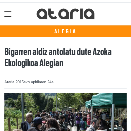
ALEGIA
Bigarren aldiz antolatu dute Azoka
Ekologikoa Alegian
Ataria
2015eko apirilaren 24a