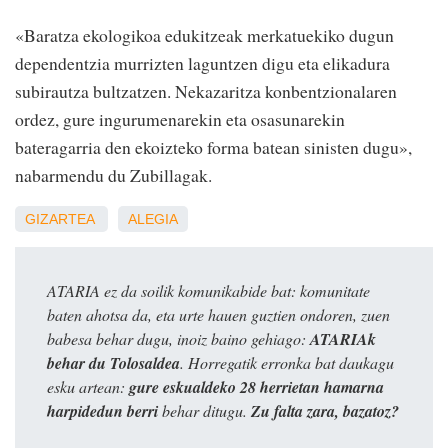
«Baratza ekologikoa edukitzeak merkatuekiko dugun
dependentzia murrizten laguntzen digu eta elikadura
subirautza bultzatzen. Nekazaritza konbentzionalaren
ordez, gure ingurumenarekin eta osasunarekin
bateragarria den ekoizteko forma batean sinisten dugu»,
nabarmendu du Zubillagak.
GIZARTEA
ALEGIA
ATARIA ez da soilik komunikabide bat: komunitate
baten ahotsa da, eta urte hauen guztien ondoren, zuen
babesa behar dugu, inoiz baino gehiago:
ATARIAk
behar du Tolosaldea
. Horregatik erronka bat daukagu
esku artean:
gure eskualdeko 28 herrietan hamarna
harpidedun berri
behar ditugu.
Zu falta zara, bazatoz?