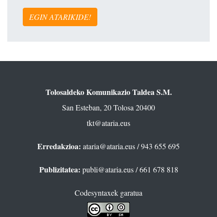
EGIN ATARIKIDE!
Tolosaldeko Komunikazio Taldea S.M.
San Esteban, 20 Tolosa 20400
tkt@ataria.eus
Erredakzioa:
ataria@ataria.eus
/ 943 655 695
Publizitatea:
publi@ataria.eus
/ 661 678 818
Codesyntaxek garatua