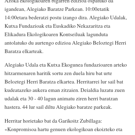
Azoka ekologikoaren bigarren edizioa ospatuko da
igandean, Alegiako Baratze Parkean. 10:00etatik
14:00etara bederatzi postu izango dira. Alegiako Udalak,
Kutxa Fundazioak eta Euskadiko Nekazaritza eta
Elikadura Ekologikoaren Kontseiluak lagunduta
antolatuko du aurtengo edizioa Alegiako Beloztegi Herri
Baratza elkarteak.
Alegiako Udala eta Kutxa Ekogunea fundazioaren arteko
hitzarmenaren haritik sortu zen duela hiru bat urte
Beloztegi Herri Baratza elkartea. Herritarrei lur sail bat
kudeatazeko aukera eman zitzaien. Deialdia luzatu zuen
udalak eta 30 - 40 lagun animatu ziren herri baratzan
hastera. 44 lur sail diltu Alegiako baratze parkeak.
Herritar horietako bat da Garikoitz Zubillaga:
«Konpromisoa hartu genuen ekologikoan ekoizteko eta