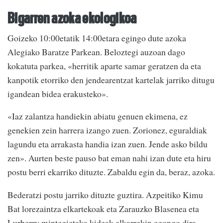
Bigarren azoka ekologikoa
Goizeko 10:00etatik 14:00etara egingo dute azoka
Alegiako Baratze Parkean. Beloztegi auzoan dago
kokatuta parkea, «herritik aparte samar geratzen da eta
kanpotik etorriko den jendearentzat kartelak jarriko ditugu
igandean bidea erakusteko».
«Iaz zalantza handiekin abiatu genuen ekimena, ez
genekien zein harrera izango zuen. Zorionez, eguraldiak
lagundu eta arrakasta handia izan zuen. Jende asko bildu
zen». Aurten beste pauso bat eman nahi izan dute eta hiru
postu berri ekarriko dituzte. Zabaldu egin da, beraz, azoka.
Bederatzi postu jarriko dituzte guztira. Azpeitiko Kimu
Bat lorezaintza elkartekoak eta Zarauzko Blasenea eta
Lurberry mintegietako kideak elkarrekin egongo dira