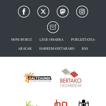
HONI BURUZ
LEGE OHARRA
PUBLIZITATEA
ARAUAK
HARREMANETARAKO
RSS