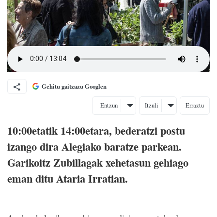
Gehitu gaitzazu Googlen
Entzun
Itzuli
Erraztu
10:00etatik 14:00etara, bederatzi postu
izango dira Alegiako baratze parkean.
Garikoitz Zubillagak xehetasun gehiago
eman ditu Ataria Irratian.