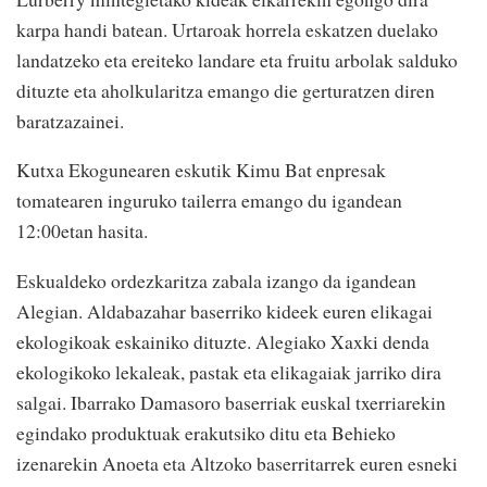
karpa handi batean. Urtaroak horrela eskatzen duelako
landatzeko eta ereiteko landare eta fruitu arbolak salduko
dituzte eta aholkularitza emango die gerturatzen diren
baratzazainei.
Kutxa Ekogunearen eskutik Kimu Bat enpresak
tomatearen inguruko tailerra emango du igandean
12:00etan hasita.
Eskualdeko ordezkaritza zabala izango da igandean
Alegian. Aldabazahar baserriko kideek euren elikagai
ekologikoak eskainiko dituzte. Alegiako Xaxki denda
ekologikoko lekaleak, pastak eta elikagaiak jarriko dira
salgai. Ibarrako Damasoro baserriak euskal txerriarekin
egindako produktuak erakutsiko ditu eta Behieko
izenarekin Anoeta eta Altzoko baserritarrek euren esneki