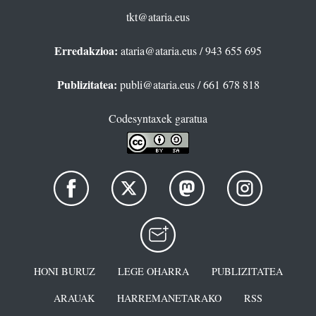
tkt@ataria.eus
Erredakzioa:
ataria@ataria.eus
/ 943 655 695
Publizitatea:
publi@ataria.eus
/ 661 678 818
Codesyntaxek garatua
HONI BURUZ
LEGE OHARRA
PUBLIZITATEA
ARAUAK
HARREMANETARAKO
RSS