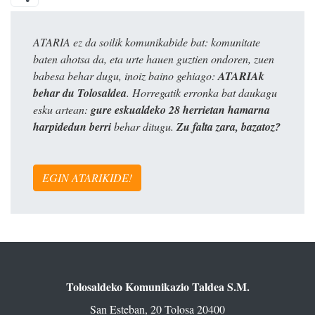
ATARIA ez da soilik komunikabide bat: komunitate
baten ahotsa da, eta urte hauen guztien ondoren, zuen
babesa behar dugu, inoiz baino gehiago:
ATARIAk
behar du Tolosaldea
. Horregatik erronka bat daukagu
esku artean:
gure eskualdeko 28 herrietan hamarna
harpidedun berri
behar ditugu.
Zu falta zara, bazatoz?
EGIN ATARIKIDE!
Tolosaldeko Komunikazio Taldea S.M.
San Esteban, 20 Tolosa 20400