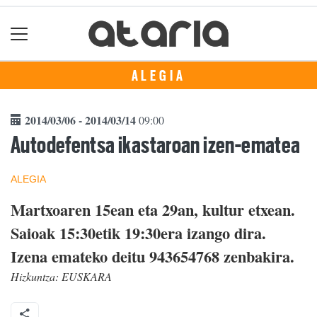
ALEGIA
2014/03/06 - 2014/03/14
09:00
Autodefentsa ikastaroan izen-ematea
ALEGIA
Martxoaren 15ean eta 29an, kultur etxean.
Saioak 15:30etik 19:30era izango dira.
Izena emateko deitu 943654768 zenbakira.
Hizkuntza:
EUSKARA