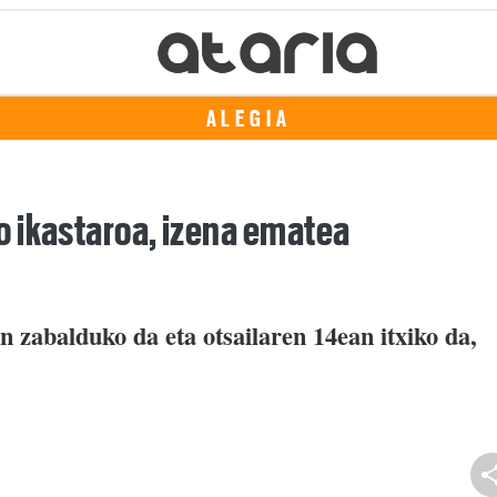
ALEGIA
 ikastaroa, izena ematea
 zabalduko da eta otsailaren 14ean itxiko da,