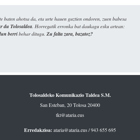
e baten ahotsa da, eta urte hauen guztien ondoren, zuen babesa
 du Tolosaldea
. Horregatik erronka bat daukagu esku artean:
dun berri
behar ditugu.
Zu falta zara, bazatoz?
Tolosaldeko Komunikazio Taldea S.M.
San Esteban, 20 Tolosa 20400
tkt@ataria.eus
Erredakzioa:
ataria@ataria.eus
/ 943 655 695