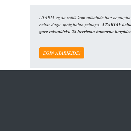
ATARIA ez da soilik komunikabide bat: komunitat
behar dugu, inoiz baino gehiago:
ATARIAk behar
gure eskualdeko 28 herrietan hamarna harpide
EGIN ATARIKIDE!