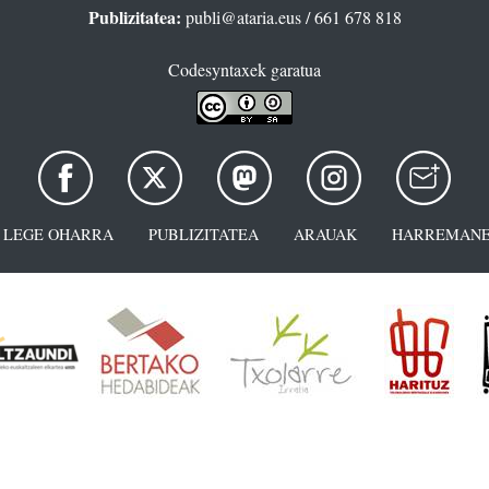
Publizitatea:
publi@ataria.eus
/ 661 678 818
Codesyntaxek garatua
LEGE OHARRA
PUBLIZITATEA
ARAUAK
HARREMANE