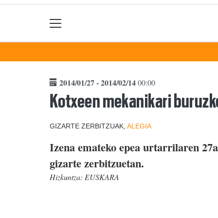
2014/01/27 - 2014/02/14
00:00
Kotxeen mekanikari buruzko
GIZARTE ZERBITZUAK,
ALEGIA
Izena emateko epea urtarrilaren 27an
gizarte zerbitzuetan.
Hizkuntza:
EUSKARA