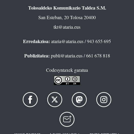
Tolosaldeko Komunikazio Taldea S.M.
San Esteban, 20 Tolosa 20400
tkt@ataria.eus
Erredakzioa:
ataria@ataria.eus
/ 943 655 695
Publizitatea:
publi@ataria.eus
/ 661 678 818
Codesyntaxek garatua