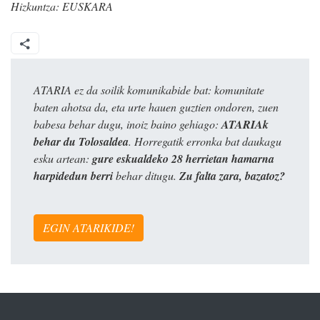
Hizkuntza:
EUSKARA
ATARIA ez da soilik komunikabide bat: komunitate
baten ahotsa da, eta urte hauen guztien ondoren, zuen
babesa behar dugu, inoiz baino gehiago:
ATARIAk
behar du Tolosaldea
. Horregatik erronka bat daukagu
esku artean:
gure eskualdeko 28 herrietan hamarna
harpidedun berri
behar ditugu.
Zu falta zara, bazatoz?
EGIN ATARIKIDE!