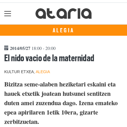
ALEGIA
2014/05/27
18:00 - 20:00
El nido vacio de la maternidad
KULTUR ETXEA,
ALEGIA
Bizitza seme-alaben heziketari eskaini eta
hauek etxetik joatean hutsunei sentitzen
duten amei zuzendua dago. Izena emateko
epea apirilaren 1etik 10era, gizarte
zerbitzuetan.