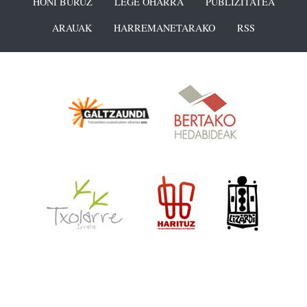
HONI BURUZ
LEGE OHARRA
PUBLIZITATEA
ARAUAK
HARREMANETARAKO
RSS