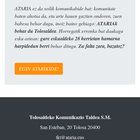
ATARIA ez da soilik komunikabide bat: komunitate
baten ahotsa da, eta urte hauen guztien ondoren, zuen
babesa behar dugu, inoiz baino gehiago:
ATARIAk
behar du Tolosaldea
. Horregatik erronka bat daukagu
esku artean:
gure eskualdeko 28 herrietan hamarna
harpidedun berri
behar ditugu.
Zu falta zara, bazatoz?
EGIN ATARIKIDE!
Tolosaldeko Komunikazio Taldea S.M.
San Esteban, 20 Tolosa 20400
tkt@ataria.eus