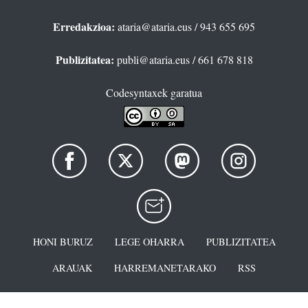
Erredakzioa:
ataria@ataria.eus
/ 943 655 695
Publizitatea:
publi@ataria.eus
/ 661 678 818
Codesyntaxek garatua
HONI BURUZ
LEGE OHARRA
PUBLIZITATEA
ARAUAK
HARREMANETARAKO
RSS