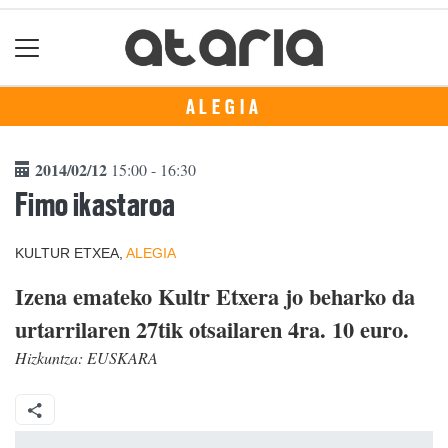
ALEGIA
2014/02/12
15:00 - 16:30
Fimo ikastaroa
KULTUR ETXEA,
ALEGIA
Izena emateko Kultr Etxera jo beharko da
urtarrilaren 27tik otsailaren 4ra. 10 euro.
Hizkuntza:
EUSKARA