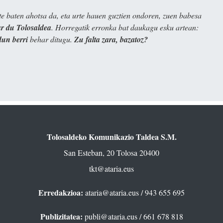
e baten ahotsa da, eta urte hauen guztien ondoren, zuen babesa
 du Tolosaldea
. Horregatik erronka bat daukagu esku artean:
dun berri
behar ditugu.
Zu falta zara, bazatoz?
Tolosaldeko Komunikazio Taldea S.M.
San Esteban, 20 Tolosa 20400
tkt@ataria.eus
Erredakzioa:
ataria@ataria.eus
/ 943 655 695
Publizitatea:
publi@ataria.eus
/ 661 678 818