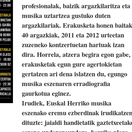
profesionalak, baizik argazkilaritza eta
musika uztartzea gustuko duten
argazkilariak. Erakusketa honen baita
40 argazkiak, 2011 eta 2012 urteetan
zuzeneko kontzertuetan hartuak izan
dira. Horrela, atzera begira egon gabe,
erakusketak egun gure agertokietan
gertatzen ari dena islatzen du, egungo
musika eszenaren erradiografia
gaurkotua eginez.
Irudiek, Euskal Herriko musika
eszenako eremu ezberdinak irudikatze
dituzte: jaialdi handietatik gaztetxeetak