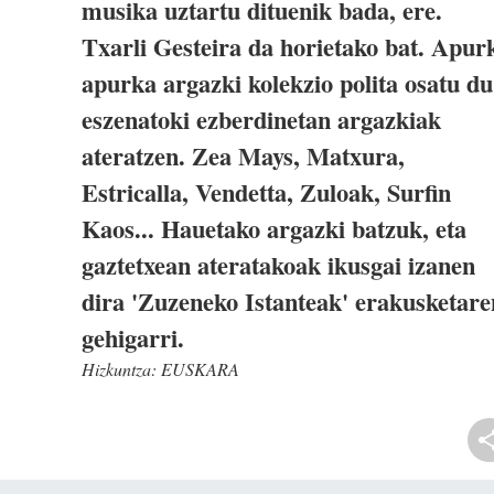
musika uztartu dituenik bada, ere.
Txarli Gesteira da horietako bat. Apur
apurka argazki kolekzio polita osatu du
eszenatoki ezberdinetan argazkiak
ateratzen. Zea Mays, Matxura,
Estricalla, Vendetta, Zuloak, Surfin
Kaos... Hauetako argazki batzuk, eta
gaztetxean ateratakoak ikusgai izanen
dira 'Zuzeneko Istanteak' erakusketare
gehigarri.
Hizkuntza:
EUSKARA