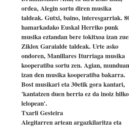
ordea, Alegin sortu diren musika
taldeak. Gutxi, baino, interesgarriak. 8
hamarkadako Euskal Herriko punk
musika eztandan bere tokitxoa izan zu
Ziklox Garaialde taldeak. Urte asko
ondoren, Manillares Iturriaga musika
kooperatiba sortu zen. Agian, mundua
izan den musika kooperatiba bakarra.
Bost musikari eta 30etik gora kantari,
'kantatzen duen herria ez da inoiz hilko
lelopean'.
Txarli Gesteira
Alegitarren artean argazkilaritza eta