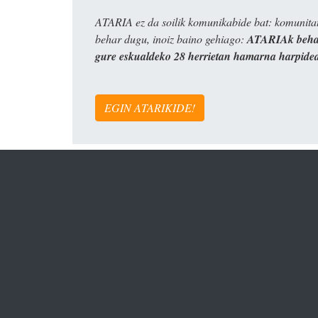
ATARIA ez da soilik komunikabide bat: komunitat
behar dugu, inoiz baino gehiago:
ATARIAk behar
gure eskualdeko 28 herrietan hamarna harpide
EGIN ATARIKIDE!