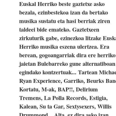
Euskal Herriko beste gaztetxe asko
bezala, ezinbestekoa izan da bertako
musika sustatu eta hasi berriak ziren
taldeei bide emateko. Gaztetxeen
zirkuturik gabe, ezinezkoa litzake Eusk
Herriko musika eszena ulertzea. Era
berean, gogoangarriak dira ere herriko
jaietan Bulebarreko gune alternatiboan
egindako kontzertuak... Tartean Micha
Ryan Experience, Garriko, Beurks Ban
Kortatu, M-ak, BAP!!, Delirium
Tremens, La Polla Records, Estigia,
Kalean, Su ta Gar, Sextysexers, Willis
Drummond... Alta, ez dira asko izan,