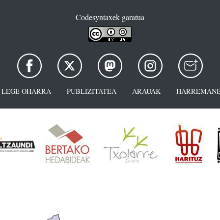
Codesyntaxek garatua
LEGE OHARRA
PUBLIZITATEA
ARAUAK
HARREMANE