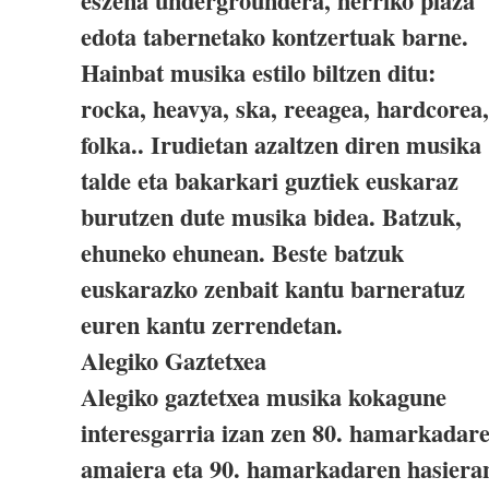
eszena undergroundera, herriko plaza
edota tabernetako kontzertuak barne.
Hainbat musika estilo biltzen ditu:
rocka, heavya, ska, reeagea, hardcorea,
folka.. Irudietan azaltzen diren musika
talde eta bakarkari guztiek euskaraz
burutzen dute musika bidea. Batzuk,
ehuneko ehunean. Beste batzuk
euskarazko zenbait kantu barneratuz
euren kantu zerrendetan.
Alegiko Gaztetxea
Alegiko gaztetxea musika kokagune
interesgarria izan zen 80. hamarkadar
amaiera eta 90. hamarkadaren hasiera