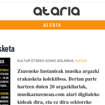
ALEGIA
sketa
KULTUR ETXEKO GOIKO SOLAIRUA,
ALEGIA
Zuzeneko Instanteak musika argazki
erakusketa kolektiboa. Bertan parte
hartzen duten 20 argazkilariak,
musikazuzenean.com atari digitaleko
kideak dira, eta ez dira sektoreko