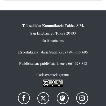
Tolosaldeko Komunikazio Taldea S.M.
San Esteban, 20 Tolosa 20400
tkt@ataria.eus
Erredakzioa:
ataria@ataria.eus
/ 943 655 695
Publizitatea:
publi@ataria.eus
/ 661 678 818
Codesyntaxek garatua