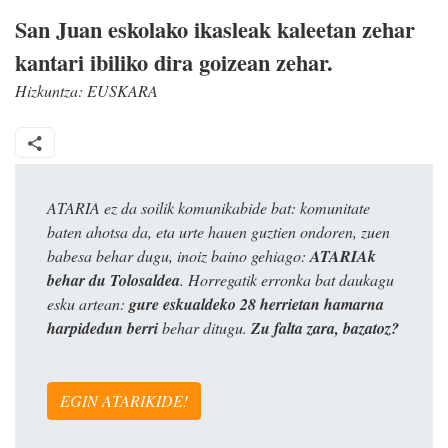
San Juan eskolako ikasleak kaleetan zehar
kantari ibiliko dira goizean zehar.
Hizkuntza:
EUSKARA
ATARIA ez da soilik komunikabide bat: komunitate
baten ahotsa da, eta urte hauen guztien ondoren, zuen
babesa behar dugu, inoiz baino gehiago:
ATARIAk
behar du Tolosaldea
. Horregatik erronka bat daukagu
esku artean:
gure eskualdeko 28 herrietan hamarna
harpidedun berri
behar ditugu.
Zu falta zara, bazatoz?
EGIN ATARIKIDE!