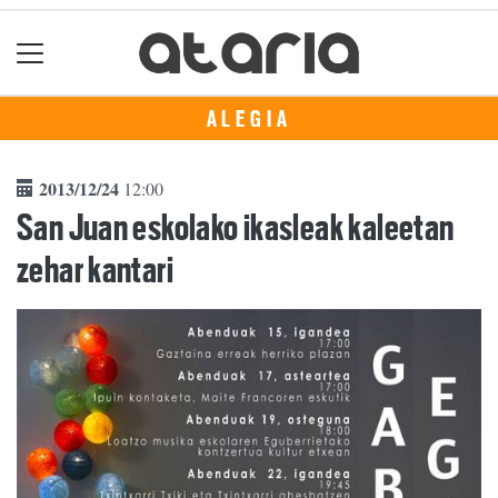
ALEGIA
2013/12/24
12:00
San Juan eskolako ikasleak kaleetan
zehar kantari