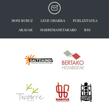
HONI BURUZ
LEGE OHARRA
PUBLIZITATEA
ARAUAK
HARREMANETARAKO
RSS