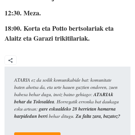
12:30.
Meza.
18:00.
Korta eta Potto bertsolariak eta
Alaitz eta Garazi trikitilariak.
ATARIA ez da soilik komunikabide bat: komunitate
baten ahotsa da, eta urte hauen guztien ondoren, zuen
babesa behar dugu, inoiz baino gehiago:
ATARIAk
behar du Tolosaldea
. Horregatik erronka bat daukagu
esku artean:
gure eskualdeko 28 herrietan hamarna
harpidedun berri
behar ditugu.
Zu falta zara, bazatoz?