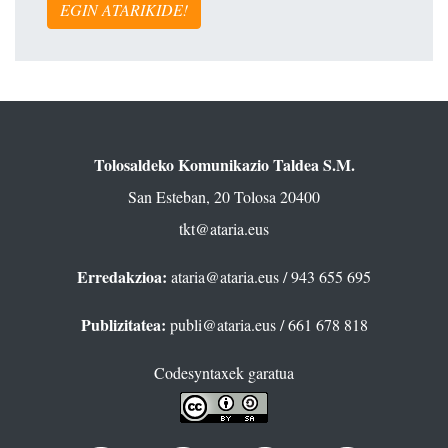
EGIN ATARIKIDE!
Tolosaldeko Komunikazio Taldea S.M.
San Esteban, 20 Tolosa 20400
tkt@ataria.eus
Erredakzioa:
ataria@ataria.eus
/ 943 655 695
Publizitatea:
publi@ataria.eus
/ 661 678 818
Codesyntaxek garatua