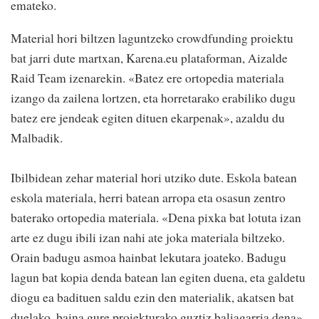
emateko.
Material hori biltzen laguntzeko crowdfunding proiektu
bat jarri dute martxan, Karena.eu plataforman, Aizalde
Raid Team izenarekin. «Batez ere ortopedia materiala
izango da zailena lortzen, eta horretarako erabiliko dugu
batez ere jendeak egiten dituen ekarpenak», azaldu du
Malbadik.
Ibilbidean zehar material hori utziko dute. Eskola batean
eskola materiala, herri batean arropa eta osasun zentro
baterako ortopedia materiala. «Dena pixka bat lotuta izan
arte ez dugu ibili izan nahi ate joka materiala biltzeko.
Orain badugu asmoa hainbat lekutara joateko. Badugu
lagun bat kopia denda batean lan egiten duena, eta galdetu
diogu ea badituen saldu ezin den materialik, akatsen bat
duelako, baina gure proiekturako guztiz baliagarria dena».