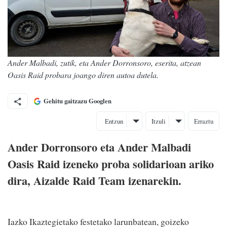
Ander Malbadi, zutik, eta Ander Dorronsoro, eserita, atzean
Oasis Raid probara joango diren autoa dutela.
Gehitu gaitzazu Googlen
Entzun
Itzuli
Erraztu
Ander Dorronsoro eta Ander Malbadi
Oasis Raid izeneko proba solidarioan ariko
dira, Aizalde Raid Team izenarekin.
Iazko Ikaztegietako festetako larunbatean, goizeko