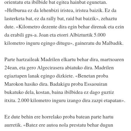
orientatu eta ibilbide bat egitea hainbat egunetan.
«Helburua ez da lehenbizi iristea, iristea baizik. Ez da
lasterketa bat, ez da rally bat, raid bat baizik», zehaztu
dute. «Kilometro dezente dira egin behar direnak eta ezin
da erabili gps-a. Joan eta etorri Albizturtik 5.000
kilometro inguru egingo ditugu», gaineratu du Malbadik.
Parte hartzaileak Madrilen elkartu behar dira, martxoaren
24ean, eta gero Algecirasera abiatuko dira. Madrilen
egiaztapen lanak egingo dizkiete. «Benetan proba
Marokon hasiko dira. Badakigu proba Essaouiran
bukatuko dela, kostan, baina ibilbidea ez dago guztiz
itxita. 2.000 kilometro inguru izango dira zazpi etapatan».
Ez dute behin ere horrelako proba batean parte hartu
aurretik. «Batez ere autoa nola prestatu behar dugun