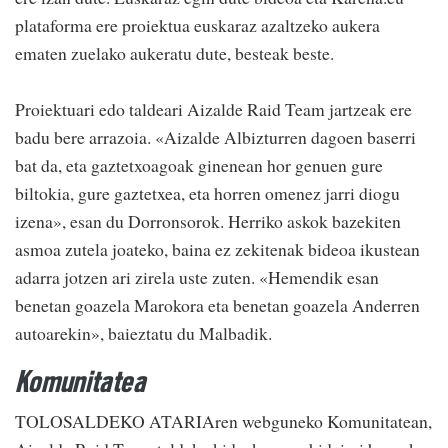
plataforma ere proiektua euskaraz azaltzeko aukera
ematen zuelako aukeratu dute, besteak beste.
Proiektuari edo taldeari Aizalde Raid Team jartzeak ere
badu bere arrazoia. «Aizalde Albizturren dagoen baserri
bat da, eta gaztetxoagoak ginenean hor genuen gure
biltokia, gure gaztetxea, eta horren omenez jarri diogu
izena», esan du Dorronsorok. Herriko askok bazekiten
asmoa zutela joateko, baina ez zekitenak bideoa ikustean
adarra jotzen ari zirela uste zuten. «Hemendik esan
benetan goazela Marokora eta benetan goazela Anderren
autoarekin», baieztatu du Malbadik.
Komunitatea
TOLOSALDEKO ATARIAren webguneko Komunitatean,