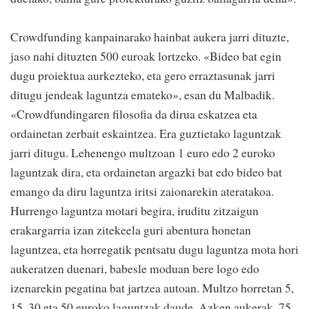
Crowdfunding kanpainarako hainbat aukera jarri dituzte,
jaso nahi dituzten 500 euroak lortzeko. «Bideo bat egin
dugu proiektua aurkezteko, eta gero erraztasunak jarri
ditugu jendeak laguntza emateko», esan du Malbadik.
«Crowdfundingaren filosofia da dirua eskatzea eta
ordainetan zerbait eskaintzea. Era guztietako laguntzak
jarri ditugu. Lehenengo multzoan 1 euro edo 2 euroko
laguntzak dira, eta ordainetan argazki bat edo bideo bat
emango da diru laguntza iritsi zaionarekin ateratakoa.
Hurrengo laguntza motari begira, iruditu zitzaigun
erakargarria izan zitekeela guri abentura honetan
laguntzea, eta horregatik pentsatu dugu laguntza mota hori
aukeratzen duenari, babesle moduan bere logo edo
izenarekin pegatina bat jartzea autoan. Multzo horretan 5,
15, 30 eta 50 euroko laguntzak daude. Azken aukerak, 75