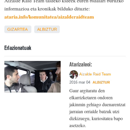
Aizalde Raid Team taldeko kideek euren bidaiari buruzko
informazioa eta kronikak bilduko dituzte:
ataria.info/komunitatea/aizalderaidteam
GIZARTEA
ALBIZTUR
Erlazionatuak
Atarizaleoi:
Aizalde Raid Team
2016 mar 04
ALBIZTUR
Gaur argitaratu den
elkarrizketaren ondoren
jakinmin gehiago duenarentzat
jarraian orrialde batzuk utzi
dizkizuegu, kuriositatea bapo
asetzeko.