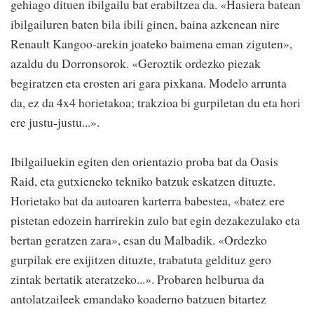
gehiago dituen ibilgailu bat erabiltzea da. «Hasiera batean
ibilgailuren baten bila ibili ginen, baina azkenean nire
Renault Kangoo-arekin joateko baimena eman ziguten»,
azaldu du Dorronsorok. «Geroztik ordezko piezak
begiratzen eta erosten ari gara pixkana. Modelo arrunta
da, ez da 4x4 horietakoa; trakzioa bi gurpiletan du eta hori
ere justu-justu...».
Ibilgailuekin egiten den orientazio proba bat da Oasis
Raid, eta gutxieneko tekniko batzuk eskatzen dituzte.
Horietako bat da autoaren karterra babestea, «batez ere
pistetan edozein harrirekin zulo bat egin dezakezulako eta
bertan geratzen zara», esan du Malbadik. «Ordezko
gurpilak ere exijitzen dituzte, trabatuta geldituz gero
zintak bertatik ateratzeko...». Probaren helburua da
antolatzaileek emandako koaderno batzuen bitartez