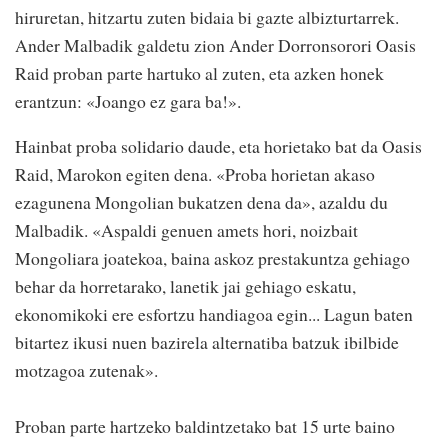
hiruretan, hitzartu zuten bidaia bi gazte albizturtarrek.
Ander Malbadik galdetu zion Ander Dorronsorori Oasis
Raid proban parte hartuko al zuten, eta azken honek
erantzun: «Joango ez gara ba!».
Hainbat proba solidario daude, eta horietako bat da Oasis
Raid, Marokon egiten dena. «Proba horietan akaso
ezagunena Mongolian bukatzen dena da», azaldu du
Malbadik. «Aspaldi genuen amets hori, noizbait
Mongoliara joatekoa, baina askoz prestakuntza gehiago
behar da horretarako, lanetik jai gehiago eskatu,
ekonomikoki ere esfortzu handiagoa egin... Lagun baten
bitartez ikusi nuen bazirela alternatiba batzuk ibilbide
motzagoa zutenak».
Proban parte hartzeko baldintzetako bat 15 urte baino