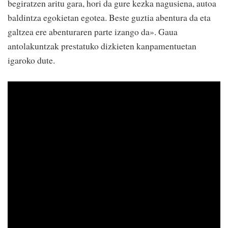
begiratzen aritu gara, hori da gure kezka nagusiena, autoa
baldintza egokietan egotea. Beste guztia abentura da eta
galtzea ere abenturaren parte izango da». Gaua
antolakuntzak prestatuko dizkieten kanpamentuetan
igaroko dute.