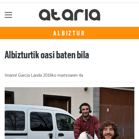
ALBIZTUR
Albizturtik oasi baten bila
Imanol Garcia Landa
2016ko martxoaren 4a