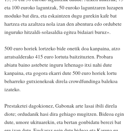
eta 100 euroko laguntzak, 50 euroko laguntzaren luzapen
moduko bat dira, eta eskaintzen dugu gurekin kafe bat
hartzea eta azaltzea nola izan den abentura edo ordubete
inguruko hitzaldi-solasaldia egitea bidaiari buruz».
500 euro horiek lortzeko bide onetik doa kanpaina, atzo
arratsalderako 415 euro lortuta baitzituzten. Probara
abiatu baino astebete inguru lehenago itxi nahi dute
kanpaina, eta gogora ekarri dute 500 euro horiek lortu
beharreko gutxienekoak direla crowdfundinga balekoa
izateko.
Prestaketei dagokionez, Gabonak arte lasai ibili direla
diote; ordudanik hasi dira gehiago mugitzen. Bideoa egin
dute, umore ukituarekin, eta bertan gonbidatu berezi bat
ere izan dute. Euskaraz egin dute bideoa eta Karena.eu