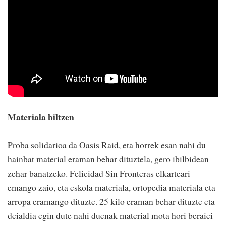
Materiala biltzen
Proba solidarioa da Oasis Raid, eta horrek esan nahi du
hainbat material eraman behar dituztela, gero ibilbidean
zehar banatzeko. Felicidad Sin Fronteras elkarteari
emango zaio, eta eskola materiala, ortopedia materiala eta
arropa eramango dituzte. 25 kilo eraman behar dituzte eta
deialdia egin dute nahi duenak material mota hori beraiei