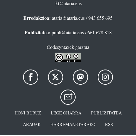
tkt@ataria.eus
Erredakzioa:
ataria@ataria.eus
/ 943 655 695
Publizitatea:
publi@ataria.eus
/ 661 678 818
Codesyntaxek garatua
HONI BURUZ
LEGE OHARRA
PUBLIZITATEA
ARAUAK
HARREMANETARAKO
RSS