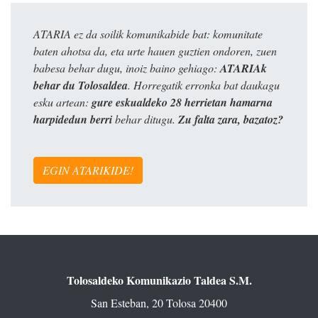
ATARIA ez da soilik komunikabide bat: komunitate
baten ahotsa da, eta urte hauen guztien ondoren, zuen
babesa behar dugu, inoiz baino gehiago:
ATARIAk
behar du Tolosaldea
. Horregatik erronka bat daukagu
esku artean:
gure eskualdeko 28 herrietan hamarna
harpidedun berri
behar ditugu.
Zu falta zara, bazatoz?
EGIN ATARIKIDE!
Tolosaldeko Komunikazio Taldea S.M.
San Esteban, 20 Tolosa 20400