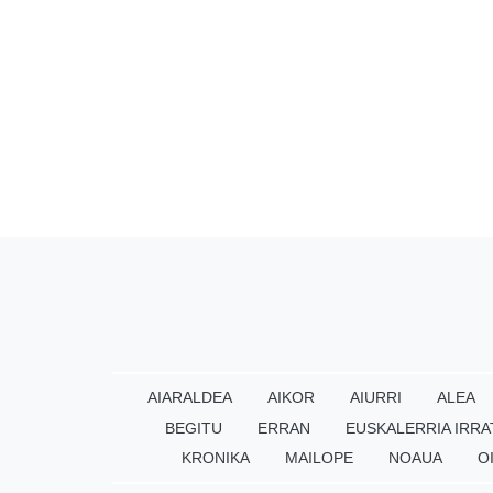
AIARALDEA
AIKOR
AIURRI
ALEA
BEGITU
ERRAN
EUSKALERRIA IRRA
KRONIKA
MAILOPE
NOAUA
O