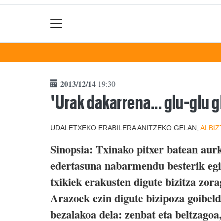
2013/12/14
19:30
'Urak dakarrena... glu-glu g
UDALETXEKO ERABILERA ANITZEKO GELAN,
ALBI
Sinopsia: Txinako pitxer batean aur
edertasuna nabarmendu besterik eg
txikiek erakusten digute bizitza zora
Arazoek ezin digute bizipoza goibeld
bezalakoa dela: zenbat eta beltzagoa