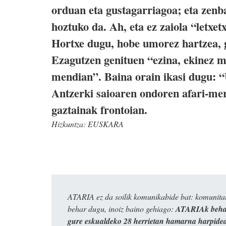
orduan eta gustagarriagoa; eta zenb
hoztuko da. Ah, eta ez zaiola “letxe
Hortxe dugu, hobe umorez hartzea, g
Ezagutzen genituen “ezina, ekinez m
mendian”. Baina orain ikasi dugu: “U
Antzerki saioaren ondoren afari-meri
gaztainak frontoian.
Hizkuntza:
EUSKARA
ATARIA ez da soilik komunikabide bat: komunitat
behar dugu, inoiz baino gehiago:
ATARIAk behar
gure eskualdeko 28 herrietan hamarna harpide