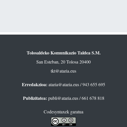
Tolosaldeko Komunikazio Taldea S.M.
San Esteban, 20 Tolosa 20400
tkt@ataria.eus
Erredakzioa:
ataria@ataria.eus
/ 943 655 695
Publizitatea:
publi@ataria.eus
/ 661 678 818
Codesyntaxek garatua