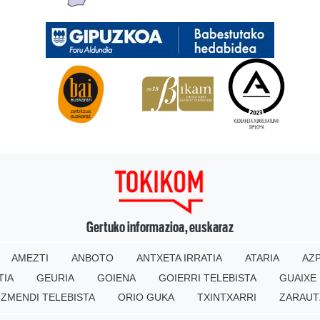
Gertuko informazioa, euskaraz
AMEZTI
ANBOTO
ANTXETA IRRATIA
ATARIA
AZP
TIA
GEURIA
GOIENA
GOIERRI TELEBISTA
GUAIXE
IZMENDI TELEBISTA
ORIO GUKA
TXINTXARRI
ZARAUT