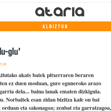
ALBIZTUR
lu-glu'
ZTUR
kitutako akats batek pitxerraren beraren
iten ez duen moduan, gure eguneroko arazo
garria dela... baina lanak ematen dizkigula.
u. Norbaitek esan zidan bizitza kafe on bat
, orduan eta sakonagoa; zenbat eta garratzagoa