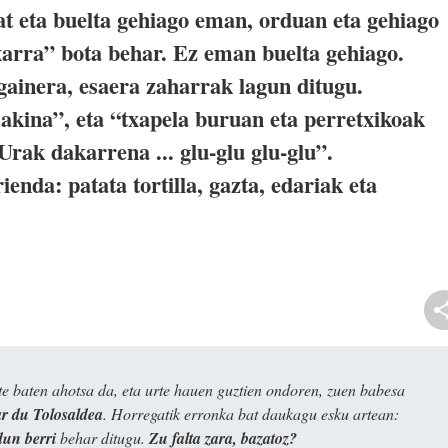
at eta buelta gehiago eman, orduan eta gehiago
txarra” bota behar. Ez eman buelta gehiago.
ainera, esaera zaharrak lagun ditugu.
akina”, eta “txapela buruan eta perretxikoak
rak dakarrena ... glu-glu glu-glu”.
enda: patata tortilla, gazta, edariak eta
e baten ahotsa da, eta urte hauen guztien ondoren, zuen babesa
 du Tolosaldea
. Horregatik erronka bat daukagu esku artean:
dun berri
behar ditugu.
Zu falta zara, bazatoz?