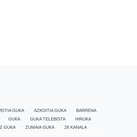
EITIA GUKA
AZKOITIA GUKA
BARRENA
GUKA
GUKA TELEBISTA
HIRUKA
Z GUKA
ZUMAIA GUKA
28 KANALA