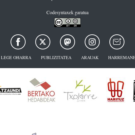
Codesyntaxek garatua
LEGE OHARRA
PUBLIZITATEA
ARAUAK
HARREMANE