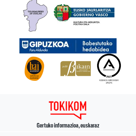
Gertuko informazioa, euskaraz