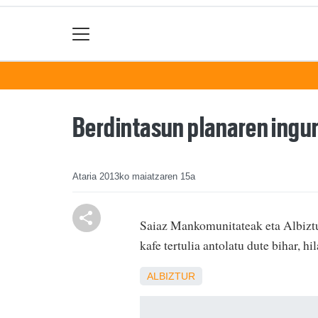
Berdintasun planaren ingur
Ataria
2013ko maiatzaren 15a
Saiaz Mankomunitateak eta Albiztu
kafe tertulia antolatu dute bihar, h
ALBIZTUR