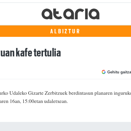
ALBIZTUR
uan kafe tertulia
Gehitu gaitz
rko Udaleko Gizarte Zerbitzuek berdintasun planaren inguruk
ilaren 16an, 15:00etan udaletxean.