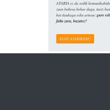
ATARIA ez da soilik komunikabide 
zuen babesa behar dugu, inoiz ba
bat daukagu esku artean:
gure es
falta zara, bazatoz?
EGIN ATARIKIDE!