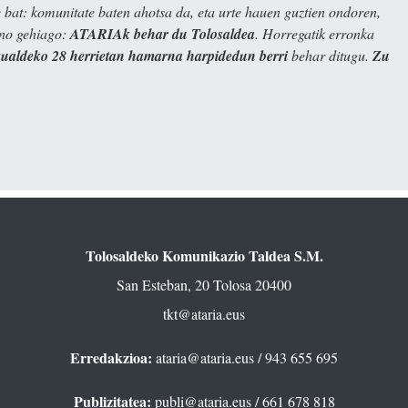
bat: komunitate baten ahotsa da, eta urte hauen guztien ondoren,
ino gehiago:
ATARIAk behar du Tolosaldea
. Horregatik erronka
kualdeko 28 herrietan hamarna harpidedun berri
behar ditugu.
Zu
Tolosaldeko Komunikazio Taldea S.M.
San Esteban, 20 Tolosa 20400
tkt@ataria.eus
Erredakzioa:
ataria@ataria.eus
/ 943 655 695
Publizitatea:
publi@ataria.eus
/ 661 678 818