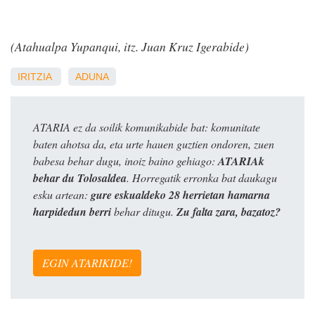
(Atahualpa Yupanqui, itz. Juan Kruz Igerabide)
IRITZIA
ADUNA
ATARIA ez da soilik komunikabide bat: komunitate
baten ahotsa da, eta urte hauen guztien ondoren, zuen
babesa behar dugu, inoiz baino gehiago:
ATARIAk
behar du Tolosaldea
. Horregatik erronka bat daukagu
esku artean:
gure eskualdeko 28 herrietan hamarna
harpidedun berri
behar ditugu.
Zu falta zara, bazatoz?
EGIN ATARIKIDE!