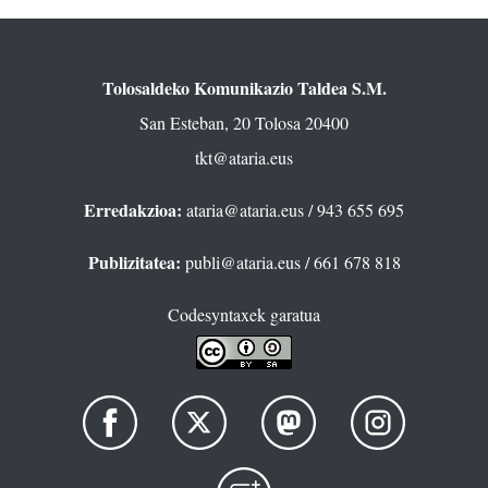
Tolosaldeko Komunikazio Taldea S.M.
San Esteban, 20 Tolosa 20400
tkt@ataria.eus
Erredakzioa:
ataria@ataria.eus
/ 943 655 695
Publizitatea:
publi@ataria.eus
/ 661 678 818
Codesyntaxek garatua