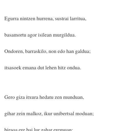
Egurra nintzen hurrena, sustrai larritua,
basamortu agor isilean murgildua.
Ondoren, barraskilo, non edo han galdua;
itsasoek emana dut lehen hitz ondua.
Gero giza itxura hedatu zen munduan,
gihar zein malkoz, ikur unibertsal moduan;
biraoa ere bai lur zahar eremuan;