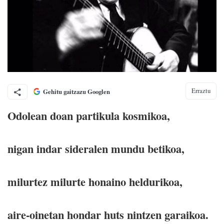
Erraztu
Gehitu gaitzazu Googlen
Odolean doan partikula kosmikoa,
nigan indar sideralen mundu betikoa,
milurtez milurte honaino heldurikoa,
aire-oinetan hondar huts nintzen garaikoa.