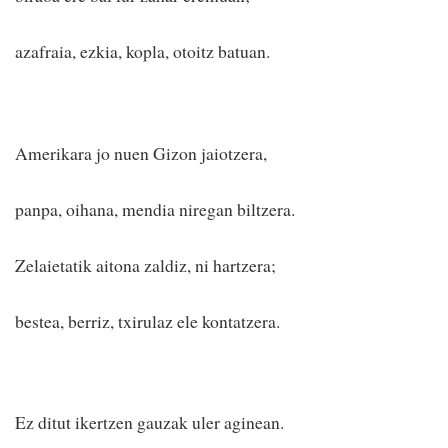
azafraia, ezkia, kopla, otoitz batuan.
Amerikara jo nuen Gizon jaiotzera,
panpa, oihana, mendia niregan biltzera.
Zelaietatik aitona zaldiz, ni hartzera;
bestea, berriz, txirulaz ele kontatzera.
Ez ditut ikertzen gauzak uler aginean.