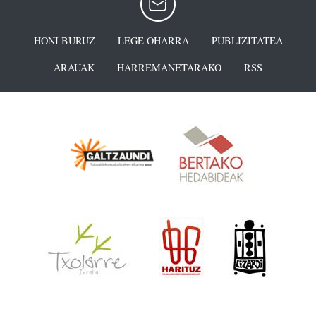
HONI BURUZ
LEGE OHARRA
PUBLIZITATEA
ARAUAK
HARREMANETARAKO
RSS