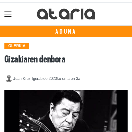
ADUNA
OLERKIA
Gizakiaren denbora
Juan Kruz Igerabide
2020ko urriaren 3a