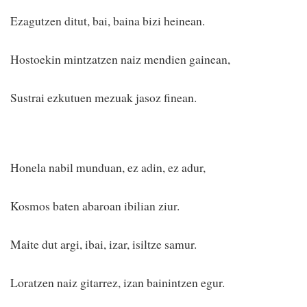
Ezagutzen ditut, bai, baina bizi heinean.
Hostoekin mintzatzen naiz mendien gainean,
Sustrai ezkutuen mezuak jasoz finean.
Honela nabil munduan, ez adin, ez adur,
Kosmos baten abaroan ibilian ziur.
Maite dut argi, ibai, izar, isiltze samur.
Loratzen naiz gitarrez, izan bainintzen egur.