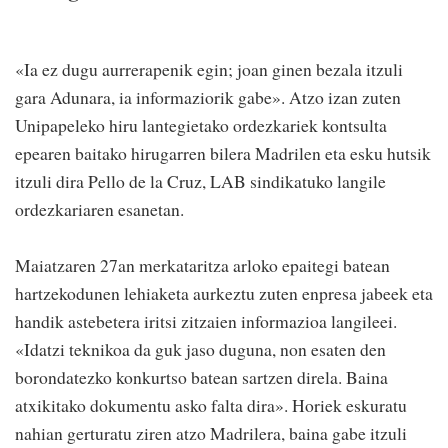
«Ia ez dugu aurrerapenik egin; joan ginen bezala itzuli
gara Adunara, ia informaziorik gabe». Atzo izan zuten
Unipapeleko hiru lantegietako ordezkariek kontsulta
epearen baitako hirugarren bilera Madrilen eta esku hutsik
itzuli dira Pello de la Cruz, LAB sindikatuko langile
ordezkariaren esanetan.
Maiatzaren 27an merkataritza arloko epaitegi batean
hartzekodunen lehiaketa aurkeztu zuten enpresa jabeek eta
handik astebetera iritsi zitzaien informazioa langileei.
«Idatzi teknikoa da guk jaso duguna, non esaten den
borondatezko konkurtso batean sartzen direla. Baina
atxikitako dokumentu asko falta dira». Horiek eskuratu
nahian gerturatu ziren atzo Madrilera, baina gabe itzuli