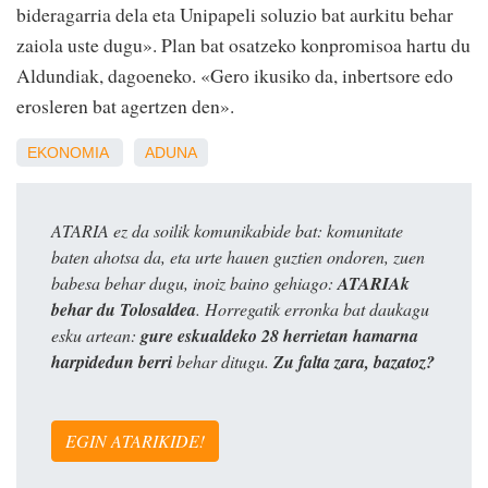
bideragarria dela eta Unipapeli soluzio bat aurkitu behar
zaiola uste dugu». Plan bat osatzeko konpromisoa hartu du
Aldundiak, dagoeneko. «Gero ikusiko da, inbertsore edo
erosleren bat agertzen den».
EKONOMIA
ADUNA
ATARIA ez da soilik komunikabide bat: komunitate
baten ahotsa da, eta urte hauen guztien ondoren, zuen
babesa behar dugu, inoiz baino gehiago:
ATARIAk
behar du Tolosaldea
. Horregatik erronka bat daukagu
esku artean:
gure eskualdeko 28 herrietan hamarna
harpidedun berri
behar ditugu.
Zu falta zara, bazatoz?
EGIN ATARIKIDE!