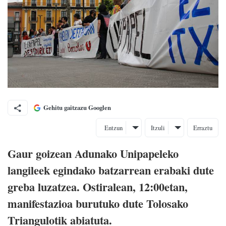
Gehitu gaitzazu Googlen
Entzun
Itzuli
Erraztu
Gaur goizean Adunako Unipapeleko
langileek egindako batzarrean erabaki dute
greba luzatzea. Ostiralean, 12:00etan,
manifestazioa burutuko dute Tolosako
Triangulotik abiatuta.