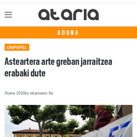
ADUNA
UNIPAPEL
Asteartera arte greban jarraitzea
erabaki dute
Ataria
2016ko ekainaren 8a