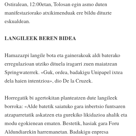
Ostiralean, 12:00etan, Tolosan egin asmo duten
manifestaziorako atxikimenduak ere bildu dituzte
eskualdean.
LANGILEEK BEREN BIDEA
Hamazazpi langile bota eta gainerakoak aldi baterako
erregulazioan utziko dituela iragarri zuen maiatzean
Springwaterrek. «Guk, ordea, badakigu Unipapel ixtea
dela haien intentzioa», dio De la Cruzek.
Horregatik bi agertokitan planteatzen dute langileek
borroka: «Alde batetik saiatuko gara inbertsio funtsaren
atzaparretatik askatzen eta gurekiko likidazioa ahalik eta
modu egokienean ematen. Bestetik, hasiak gara Foru
Aldundiarekin harremanetan. Badakigu enpresa