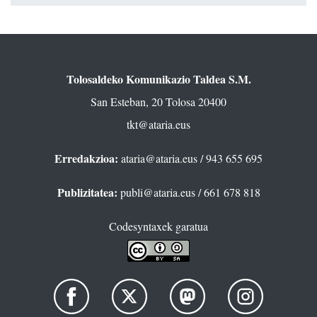
Tolosaldeko Komunikazio Taldea S.M.
San Esteban, 20 Tolosa 20400
tkt@ataria.eus
Erredakzioa:
ataria@ataria.eus
/ 943 655 695
Publizitatea:
publi@ataria.eus
/ 661 678 818
Codesyntaxek garatua