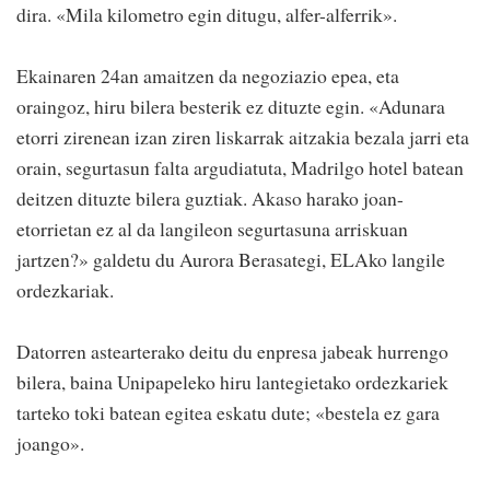
dira. «Mila kilometro egin ditugu, alfer-alferrik».
Ekainaren 24an amaitzen da negoziazio epea, eta
oraingoz, hiru bilera besterik ez dituzte egin. «Adunara
etorri zirenean izan ziren liskarrak aitzakia bezala jarri eta
orain, segurtasun falta argudiatuta, Madrilgo hotel batean
deitzen dituzte bilera guztiak. Akaso harako joan-
etorrietan ez al da langileon segurtasuna arriskuan
jartzen?» galdetu du Aurora Berasategi, ELAko langile
ordezkariak.
Datorren astearterako deitu du enpresa jabeak hurrengo
bilera, baina Unipapeleko hiru lantegietako ordezkariek
tarteko toki batean egitea eskatu dute; «bestela ez gara
joango».