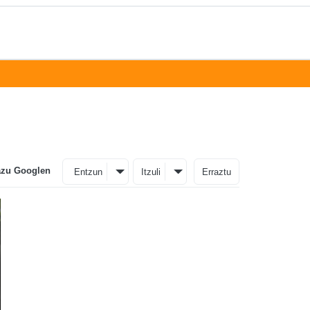
azu Googlen
Entzun
Itzuli
Erraztu