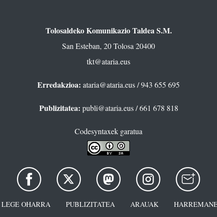
Tolosaldeko Komunikazio Taldea S.M.
San Esteban, 20 Tolosa 20400
tkt@ataria.eus
Erredakzioa:
ataria@ataria.eus
/ 943 655 695
Publizitatea:
publi@ataria.eus
/ 661 678 818
Codesyntaxek garatua
LEGE OHARRA
PUBLIZITATEA
ARAUAK
HARREMANE