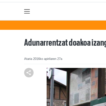
Adunarrentzat doakoa izang
Ataria
2016ko apirilaren 27a