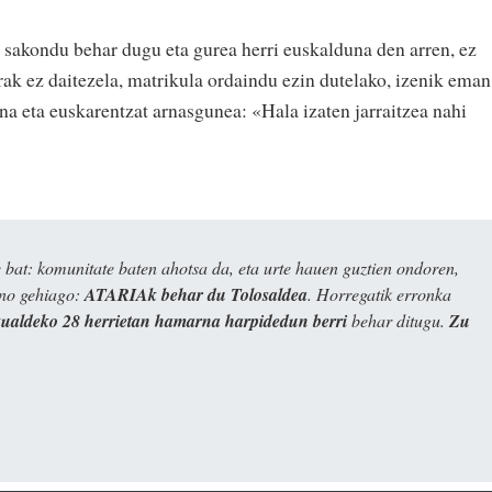
sakondu behar dugu eta gurea herri euskalduna den arren, ez
rak ez daitezela, matrikula ordaindu ezin dutelako, izenik eman
 eta euskarentzat arnasgunea: «Hala izaten jarraitzea nahi
bat: komunitate baten ahotsa da, eta urte hauen guztien ondoren,
ino gehiago:
ATARIAk behar du Tolosaldea
. Horregatik erronka
kualdeko 28 herrietan hamarna harpidedun berri
behar ditugu.
Zu