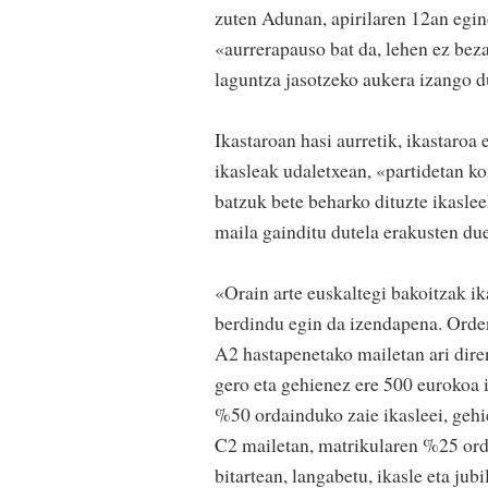
zuten Adunan, apirilaren 12an egin
«aurrerapauso bat da, lehen ez beza
laguntza jasotzeko aukera izango d
Ikastaroan hasi aurretik, ikastaroa
ikasleak udaletxean, «partidetan k
batzuk bete beharko dituzte ikaslee
maila gainditu dutela erakusten due
«Orain arte euskaltegi bakoitzak i
berdindu egin da izendapena. Orden
A2 hastapenetako mailetan ari dire
gero eta gehienez ere 500 eurokoa 
%50 ordainduko zaie ikasleei, geh
C2 mailetan, matrikularen %25 ord
bitartean, langabetu, ikasle eta jub