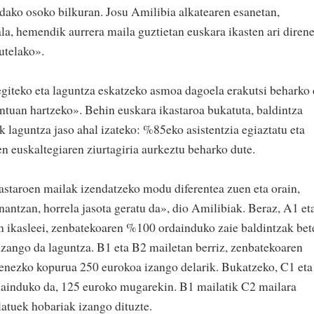
dako osoko bilkuran. Josu Amilibia alkatearen esanetan,
la, hemendik aurrera maila guztietan euskara ikasten ari diren
utelako».
 egiteko eta laguntza eskatzeko asmoa dagoela erakutsi beharko
ontuan hartzeko». Behin euskara ikastaroa bukatuta, baldintza
k laguntza jaso ahal izateko: %85eko asistentzia egiaztatu eta
n euskaltegiaren ziurtagiria aurkeztu beharko dute.
kastaroen mailak izendatzeko modu diferentea zuen eta orain,
antzan, horrela jasota geratu da», dio Amilibiak. Beraz, A1 et
n ikasleei, zenbatekoaren %100 ordainduko zaie baldintzak bet
izango da laguntza. B1 eta B2 mailetan berriz, zenbatekoaren
ienezko kopurua 250 eurokoa izango delarik. Bukatzeko, C1 eta
ainduko da, 125 euroko mugarekin. B1 mailatik C2 mailara
ilatuek hobariak izango dituzte.