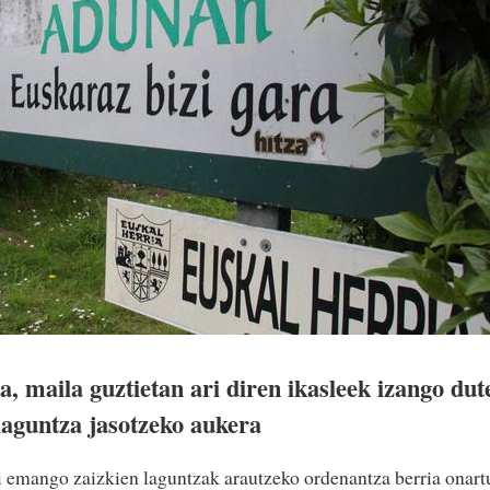
, maila guztietan ari diren ikasleek izango dut
laguntza jasotzeko aukera
rei emango zaizkien laguntzak arautzeko ordenantza berria onart