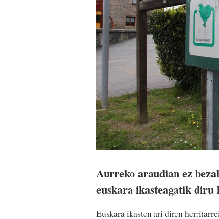
Aurreko araudian ez bezala
euskara ikasteagatik diru 
Euskara ikasten ari diren herritar