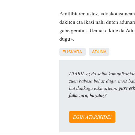
Amilibiaren ustez, «doakotasunean 
dakiten eta ikasi nahi duten adunar
gabe geratu». Uemako kide da Aduna
dugu».
EUSKARA
ADUNA
ATARIA ez da soilik komunikabide 
zuen babesa behar dugu, inoiz ba
bat daukagu esku artean:
gure es
falta zara, bazatoz?
EGIN ATARIKIDE!