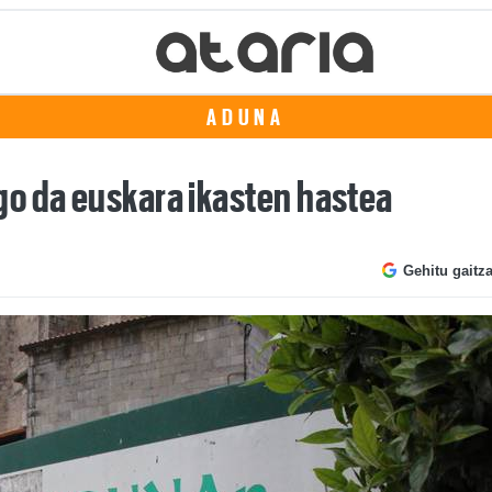
ADUNA
o da euskara ikasten hastea
Gehitu gaitz