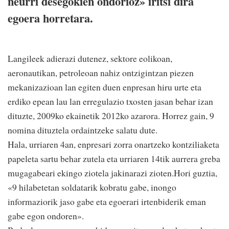
neurri desegokien ondorioz» iritsi dira
egoera horretara.
Langileek adierazi dutenez, sektore eolikoan,
aeronautikan, petroleoan nahiz ontzigintzan piezen
mekanizazioan lan egiten duen enpresan hiru urte eta
erdiko epean lau lan erregulazio txosten jasan behar izan
dituzte, 2009ko ekainetik 2012ko azarora. Horrez gain, 9
nomina dituztela ordaintzeke salatu dute.
Hala, urriaren 4an, enpresari zorra onartzeko kontziliaketa
papeleta sartu behar zutela eta urriaren 14tik aurrera greba
mugagabeari ekingo ziotela jakinarazi zioten.Hori guztia,
«9 hilabetetan soldatarik kobratu gabe, inongo
informaziorik jaso gabe eta egoerari irtenbiderik eman
gabe egon ondoren».