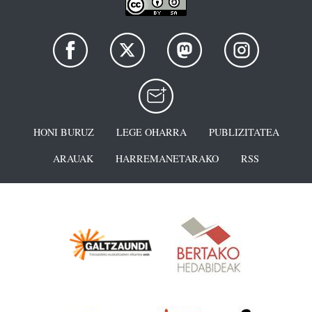
HONI BURUZ
LEGE OHARRA
PUBLIZITATEA
ARAUAK
HARREMANETARAKO
RSS