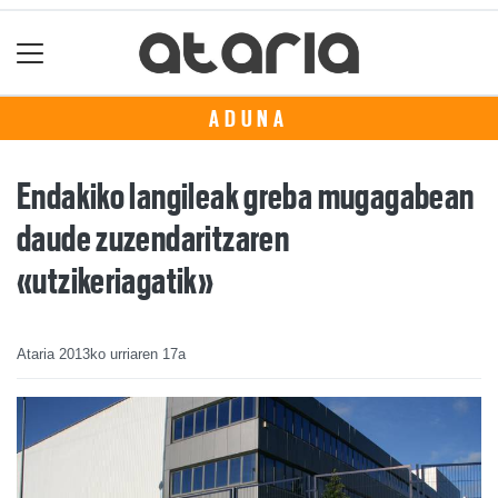
ADUNA
Endakiko langileak greba mugagabean
daude zuzendaritzaren
«utzikeriagatik»
Ataria
2013ko urriaren 17a