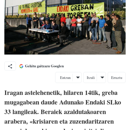
Gehitu gaitzazu Googlen
Entzun
Itzuli
Erraztu
Iragan astelehenetik, hilaren 14tik, greba
mugagabean daude Adunako Endaki SLko
33 langileak. Beraiek azaldutakoaren
arabera, «krisiaren eta zuzendaritzaren