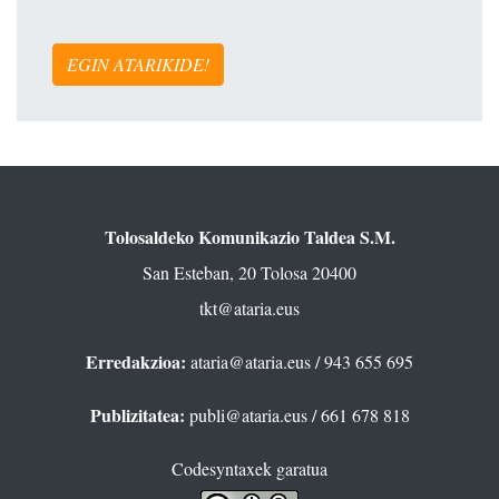
EGIN ATARIKIDE!
Tolosaldeko Komunikazio Taldea S.M.
San Esteban, 20 Tolosa 20400
tkt@ataria.eus
Erredakzioa:
ataria@ataria.eus
/ 943 655 695
Publizitatea:
publi@ataria.eus
/ 661 678 818
Codesyntaxek garatua