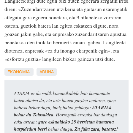
Langileek argi dute egun bizi duten egoerara zergatik iritsi
diren: «Zuzendaritzaren utzikeria eta gaitasun ezarengatik
ailegatu gara egoera honetara, eta 9 hilabeteko zorraren
ostean, guztiok batera lan egitea eskatzen digute, nora
goazen jakin gabe, eta enpresako zuzendaritzaren apustua
benetakoa den inolako bermerik eman gabe». Langileeki
diotenez, enpresak «ez du inongo ekarpenik egin», eta
«esfortzu guztia» langileen bizkar gainean utzi dute.
EKONOMIA
ADUNA
ATARIA ez da soilik komunikabide bat: komunitate
baten ahotsa da, eta urte hauen guztien ondoren, zuen
babesa behar dugu, inoiz baino gehiago:
ATARIAk
behar du Tolosaldea
. Horregatik erronka bat daukagu
esku artean:
gure eskualdeko 28 herrietan hamarna
harpidedun berri
behar ditugu.
Zu falta zara, bazatoz?