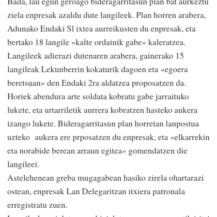
Bada, lau egun geroago bideragarritasun plan bat aurkeztu
ziela enpresak azaldu dute langileek. Plan horren arabera,
Adunako Endaki Sl ixtea aurreikusten du enpresak, eta
bertako 18 langile «kalte ordainik gabe» kaleratzea.
Langileek adierazi dutenaren arabera, gainerako 15
langileak Lekunberrin kokaturik dagoen eta «egoera
beretsuan» den Endaki 2ra aldatzea proposatzen da.
Horiek abendura arte soldata kobratu gabe jarraituko
lukete, eta urtarriletik aurrera kobratzen hasteko aukera
izango lukete. Bideragarritasun plan horretan lanpostua
uzteko aukera ere prposatzen du enpresak, eta «elkarrekin
eta norabide berean arraun egitea» gomendatzen die
langileei.
Astelehenean greba mugagabean hasiko zirela ohartarazi
ostean, enpresak Lan Delegaritzan itxiera patronala
erregistratu zuen.